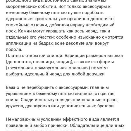
роскошного вида, достойного самых значимых
«королевских» событий. Вот только аксессуары к
вечернему бежевому платью лучше подобрать
сдержанные: кристаллы уже органично дополняют
спокойные оттенки, добавляя наряду необходимый
лоск. Камни могут украшать как весь наряд, так и
отдельные его участки: особенно изысканно смотрятся
аппликации на бедрах, зоне декольте или вокруг
подола.
Платья с открытой спиной. Вариации размеров выреза
(до лопаток, поясницы, ягодиц), а также его формы
(треугольная, прямоугольная, овальная) помогут
выбрать идеальный наряд для любой девушки
Важно не переборщить с аксессуарами: главным
украшением к бежевому платью является открытая
спина. Сзади используются декорированные стразы,
кружева, драпировка или дополнительные бретели
Немаловажным условием эффектного вида является
правильный выбор прически. Обладательнице длинных