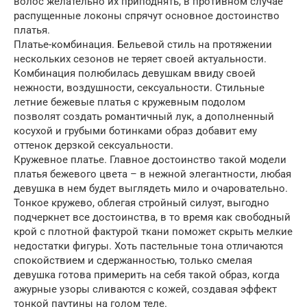
волос желательно их приподнять, в противном случае
распущенные локоны спрячут основное достоинство
платья.
Платье-комбинация. Бельевой стиль на протяжении
нескольких сезонов не теряет своей актуальности.
Комбинация полюбилась девушкам ввиду своей
нежности, воздушности, сексуальности. Стильные
летние бежевые платья с кружевным подолом
позволят создать романтичный лук, а дополненный
косухой и грубыми ботинками образ добавит ему
оттенок дерзкой сексуальности.
Кружевное платье. Главное достоинство такой модели
платья бежевого цвета – в нежной элегантности, любая
девушка в нем будет выглядеть мило и очаровательно.
Тонкое кружево, облегая стройный силуэт, выгодно
подчеркнет все достоинства, в то время как свободный
крой с плотной фактурой ткани поможет скрыть мелкие
недостатки фигуры. Хоть пастельные тона отличаются
спокойствием и сдержанностью, только смелая
девушка готова примерить на себя такой образ, когда
ажурные узоры сливаются с кожей, создавая эффект
тонкой паутины на голом теле.