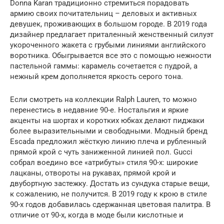
Donna Karan традиционно стремиться порадовать
армию своих почитательниц – деловых и активных
девушек, проживающих в большом городе. В 2019 года
дизайнер предлагает приталенный женственный силуэт
укороченного жакета с грубыми линиями английского
воротника. Обыгрывается все это с помощью нежности
пастельной гаммы: карамель сочетается с пудрой, а
нежный крем дополняется яркость серого тона.
Если смотреть на коллекции Ralph Lauren, то можно
перенестись в недавние 90-е. Ностальгия и яркие
акценты на шортах и коротких юбках делают пиджаки
более выразительными и свободными. Модный бренд
Escada предложил жёсткую линию плеча и рубленный
прямой крой с чуть заниженной линией пол. Gucci
собрал воедино все «атрибуты» стиля 90-х: широкие
лацканы, отвороты на рукавах, прямой крой и
двубортную застежку. Достать из сундука старые вещи,
к сожалению, не получится. В 2019 году к крою в стиле
90-х годов добавилась сдержанная цветовая палитра. В
отличие от 90-х, когда в моде были кислотные и