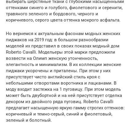
выбирать шерстяные ткани с глубокими насыщенными
оттенками синего и голубого, фиолетового и серенити,
травяного зеленого и бордового, черного и
коричневого, серого цвета оттенка мокрого асфальта.
Но вернемся к актуальным фасонам модных женских
пиджаков на 2019 год: в большом разнообразии
моделей их представил в своих показах модный дом
Roberto Cavalli. Модельеры этой марки предложили
возвести на Олимп женскую утонченность,
элегантность и минимализм. В их коллекции женские
пиджаки укорочены и приталены. При этом у них
присутствует чисто английский стиль кроя с
небольшими отворотами воротника и лацканами. В
моду входит застежка на 1 пуговицу. При этом модель
может быть двубортной и на ней присутствует отделка
декором из двойного ряда пуговиц. Roberto Cavalli
предлагает насыщенную яркую гамму строгих оттенков:
коричневый и темно-серый, синий и фиолетовый,
зеленый и болотный.