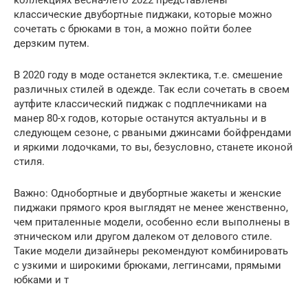
коллекциях весна-лето 2022 представлены
классические двубортные пиджаки, которые можно
сочетать с брюками в тон, а можно пойти более
дерзким путем.
В 2020 году в моде останется эклектика, т.е. смешение
различных стилей в одежде. Так если сочетать в своем
аутфите классический пиджак с подплечниками на
манер 80-х годов, которые останутся актуальны и в
следующем сезоне, с рваными джинсами бойфрендами
и яркими лодочками, то вы, безусловно, станете иконой
стиля.
Важно: Однобортные и двубортные жакеты и женские
пиджаки прямого кроя выглядят не менее женственно,
чем приталенные модели, особенно если выполнены в
этническом или другом далеком от делового стиле.
Такие модели дизайнеры рекомендуют комбинировать
с узкими и широкими брюками, леггинсами, прямыми
юбками и т