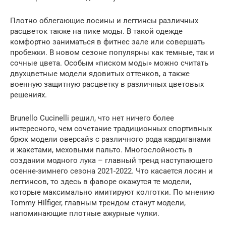
Плотно облегающие лосины и леггинсы различных
расцветок также на пике моды. В такой одежде
комфортно заниматься в фитнес зале или совершать
пробежки. В новом сезоне популярны как темные, так и
сочные цвета. Особым «писком моды» можно считать
двухцветные модели ядовитых оттенков, а также
военную защитную расцветку в различных цветовых
решениях.
Brunello Cucinelli решил, что нет ничего более
интересного, чем сочетание традиционных спортивных
брюк модели оверсайз с различного рода кардиганами
и жакетами, меховыми пальто. Многослойность в
создании модного лука – главный тренд наступающего
осенне-зимнего сезона 2021-2022. Что касается лосин и
леггинсов, то здесь в фаворе окажутся те модели,
которые максимально имитируют колготки. По мнению
Tommy Hilfiger, главным трендом станут модели,
напоминающие плотные ажурные чулки.