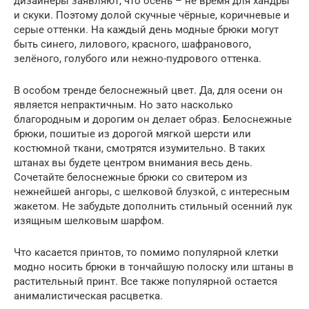
дизайнеры заявляют, что осень – не время для хандры
и скуки. Поэтому долой скучные чёрные, коричневые и
серые оттенки. На каждый день модные брюки могут
быть синего, лилового, красного, шафранового,
зелёного, голубого или нежно-пудрового оттенка.
В особом тренде белоснежный цвет. Да, для осени он
является непрактичным. Но зато насколько
благородным и дорогим он делает образ. Белоснежные
брюки, пошитые из дорогой мягкой шерсти или
костюмной ткани, смотрятся изумительно. В таких
штанах вы будете центром внимания весь день.
Сочетайте белоснежные брюки со свитером из
нежнейшей ангоры, с шелковой блузкой, с интересным
жакетом. Не забудьте дополнить стильный осенний лук
изящным шелковым шарфом.
Что касается принтов, то помимо популярной клетки
модно носить брюки в тончайшую полоску или штаны в
растительный принт. Все также популярной остается
анималистическая расцветка.