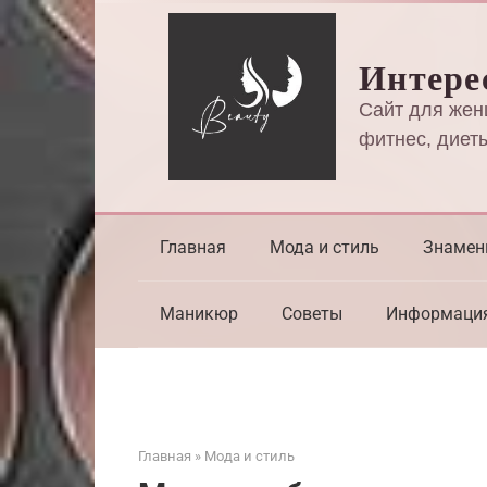
Перейти
к
Интере
контенту
Сайт для жен
фитнес, диеты
Главная
Мода и стиль
Знамен
Маникюр
Советы
Информаци
Главная
»
Мода и стиль