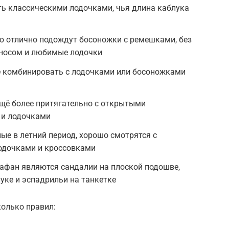
ть классическими лодочками, чья длина каблука
ю отлично подождут босоножки с ремешками, без
 носом и любимые лодочки
 комбинировать с лодочками или босоножками
щё более притягательно с открытыми
 и лодочками
ые в летний период, хорошо смотрятся с
одочками и кроссовками
фан являются сандалии на плоской подошве,
уке и эспадрильи на танкетке
колько правил: