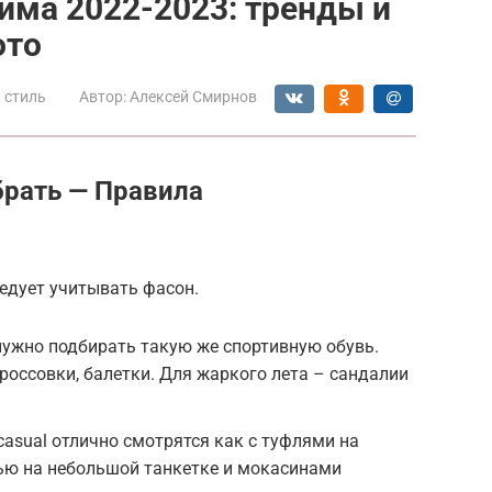
има 2022-2023: тренды и
ото
 стиль
Автор:
Алексей Смирнов
брать — Правила
едует учитывать фасон.
нужно подбирать такую же спортивную обувь.
россовки, балетки. Для жаркого лета – сандалии
casual отлично смотрятся как с туфлями на
вью на небольшой танкетке и мокасинами