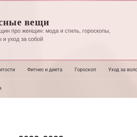
сные вещи
щин про женщин: мода и стиль, гороскопы,
 и уход за собой
итости
Фитнес и диета
Гороскоп
Уход за вол
я