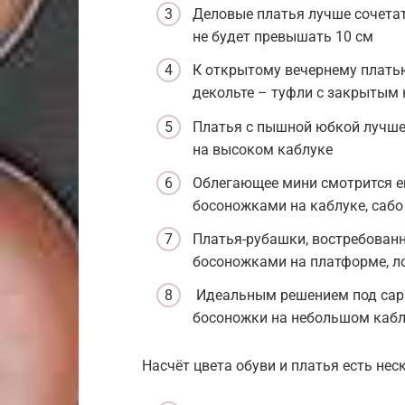
Деловые платья лучше сочета
не будет превышать 10 см
К открытому вечернему плать
декольте – туфли с закрытым
Платья с пышной юбкой лучше
на высоком каблуке
Облегающее мини смотрится е
босоножками на каблуке, сабо
Платья-рубашки, востребованн
босоножками на платформе, л
Идеальным решением под сара
босоножки на небольшом кабл
Насчёт цвета обуви и платья есть нес