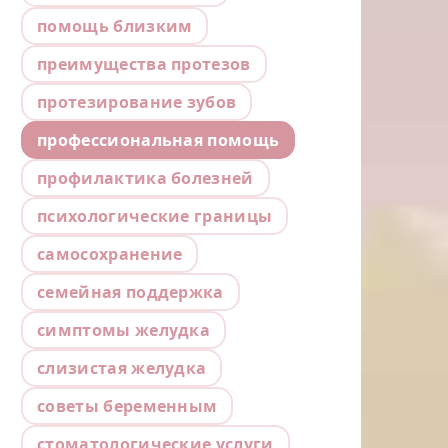
помощь близким
преимущества протезов
протезирование зубов
профессиональная помощь
профилактика болезней
психологические границы
самосохранение
семейная поддержка
симптомы желудка
слизистая желудка
советы беременным
стоматологические услуги