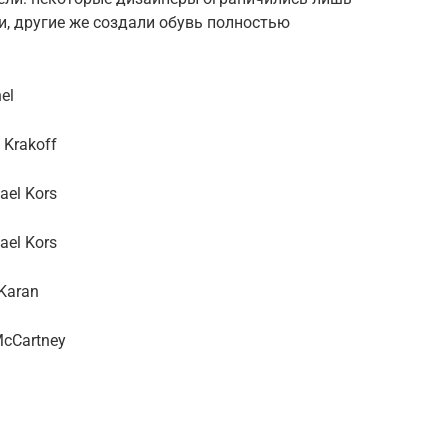
 другие же создали обувь полностью
el
Krakoff
el Kors
el Kors
Karan
McCartney