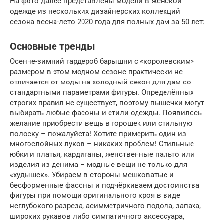
На фото далее представлены модели в женской
одежде из нескольких дизайнерских коллекций
сезона весна-лето 2020 года для полных дам за 50 лет:
Основные тренды
Осенне-зимний гардероб барышни с «королевским»
размером в этом модном сезоне практически не
отличается от моды на холодный сезон для дам со
стандартными параметрами фигуры. Определённых
строгих правил не существует, поэтому пышечки могут
выбирать любые фасоны и стили одежды. Появилось
желание приобрести вещь в горошек или стильную
полоску – пожалуйста! Хотите примерить один из
многослойных луков – никаких проблем! Стильные
юбки и платья, кардиганы, женственные пальто или
изделия из денима – модные вещи не только для
«худышек». Убираем в стороны мешковатые и
бесформенные фасоны и подчёркиваем достоинства
фигуры при помощи оригинального кроя в виде
неглубокого разреза, асимметричного подола, запаха,
широких рукавов либо симпатичного аксессуара,