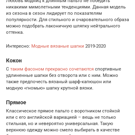
Любовь модниц к длинным пальто не победить
никакими мимолетными тенденциями. Данная модель
из сезона в сезон лидирует по показателям
популярности. Для стильного и очаровательного образа
можно подобрать лаконичную шляпку нейтрального
оттенка.
Интересно:
Модные вязаные шапки
2019-2020
Кокон
С
таким фасоном прекрасно сочетаются
спортивные
удлиненные шапки без отворота или с ним. Можно
также предпочесть вязаный шарф-капюшон или
модную «гномью» шапку крупной вязки.
Прямое
Классическое прямое пальто с воротником стойкой
или с его английской вариацией – вещь не только
стильная, но и невероятно универсальная. Такую
верхнюю одежду можно смело выбирать в качестве