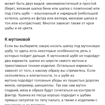
может быть двух видов: минималистичный и простой
(берет, вязаная шапка бини или шапка с помпоном) или
под стать шубе — изысканный и нарядный (небольшой
котелок, шляпа из фетра или велюра, меховая шапка в
тон или контрастная). Многое зависит также от кроя
шубы и ее цвета.
К мутоновой
Если вы выбираете, какую носить шапку под мутоновую
шубу, то здесь есть некоторые особенности, речь о
которых пойдет дальше. К мутоновой шубе не подойдут
два варианта: шапки из шерсти самого мутона и
трикотажные тонкие изделия. Остальные варианты
зависят от того, к какому образу вы стремитесь. Если
склоняетесь к элегантности, то к шубе из
мутона подойдут головные уборы из пушистых дорогих
мехов, например, шиншиллы. Так как сам мутон
гладкий, меха в образе будут сочетаться на контрасте
фактур. Ушанка из песца хорошо подходит к шубам
прямых силуэтов по типу пальто, а также к изделиям с
минимальным декором.