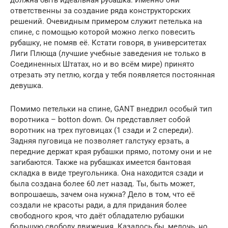
ответственны за создание ряда конструкторских
решений. Очевидным примером служит петелька на
спине, с помощью которой можно легко повесить
рубашку, не помяв её. Кстати говоря, в университетах
Лиги Плюща (лучшие учебные заведения не только в
Соединенных Штатах, но и во всём мире) принято
отрезать эту петлю, когда у тебя появляется постоянная
девушка.
Помимо петельки на спине, GANT внедрил особый тип
воротника – botton down. Он представляет собой
воротник на трех пуговицах (1 сзади и 2 спереди).
Задняя пуговица не позволяет галстуку ерзать, а
передние держат края рубашки прямо, потому они и не
загибаются. Также на рубашках имеется бантовая
складка в виде треугольника. Она находится сзади и
была создана более 60 лет назад. Ты, быть может,
вопрошаешь, зачем она нужна? Дело в том, что её
создали не красоты ради, а для придания более
свободного кроя, что даёт обладателю рубашки
большую свободу движения. Казалось бы, мелочь, но