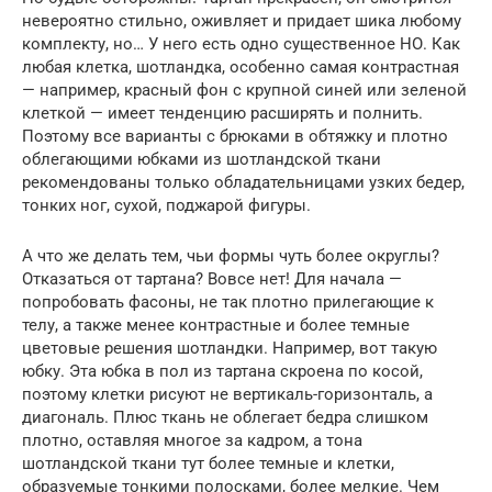
невероятно стильно, оживляет и придает шика любому
комплекту, но… У него есть одно существенное НО. Как
любая клетка, шотландка, особенно самая контрастная
— например, красный фон с крупной синей или зеленой
клеткой — имеет тенденцию расширять и полнить.
Поэтому все варианты с брюками в обтяжку и плотно
облегающими юбками из шотландской ткани
рекомендованы только обладательницами узких бедер,
тонких ног, сухой, поджарой фигуры.
А что же делать тем, чьи формы чуть более округлы?
Отказаться от тартана? Вовсе нет! Для начала —
попробовать фасоны, не так плотно прилегающие к
телу, а также менее контрастные и более темные
цветовые решения шотландки. Например, вот такую
юбку. Эта юбка в пол из тартана скроена по косой,
поэтому клетки рисуют не вертикаль-горизонталь, а
диагональ. Плюс ткань не облегает бедра слишком
плотно, оставляя многое за кадром, а тона
шотландской ткани тут более темные и клетки,
образуемые тонкими полосками, более мелкие. Чем