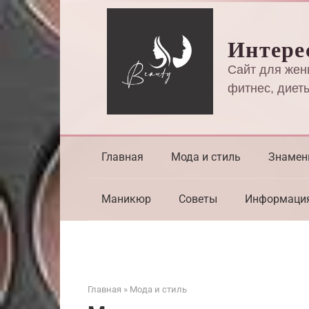
Перейти
к
Интере
контенту
Сайт для жен
фитнес, диеты
Главная
Мода и стиль
Знамен
Маникюр
Советы
Информаци
Главная
»
Мода и стиль