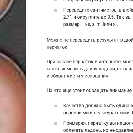
Переведите сантиметры в дюйм
2,71 и округлите до 0,5. Так 
размер – xs, s, m, lили xl.
Можно не переводить результат в дю
перчаток:
При заказе перчаток в интернете, мн
также измерить длину ладони, от нач
и обхват кисти у основания.
На что еще стоит обращать внимание 
Качество должно быть одинак
неровными и неаккуратными. М
Примеряя, перчатку вы не до
облегать ладонь, но не сдавл