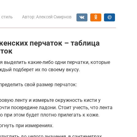
 стиль
Автор:
Алексей Смирнов
женских перчаток – таблица
аток
я выделить какие-либо одни перчатки, которые
ждый подберет их по своему вкусу.
определить свой размер перчаток:
ровую ленту и измерьте окружность кисти у
чти посередине ладони. Стоит учесть, что лента
о при этом будет плотно прилегать к коже.
гнуть при измерениях.
руглить до целого значения, в сантиметрах.