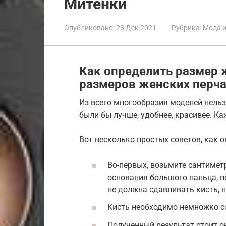
Митенки
Опубликовано:
23 Дек 2021
Рубрика:
Мода и
Как определить размер 
размеров женских перч
Из всего многообразия моделей нельз
были бы лучше, удобнее, красивее. Ка
Вот несколько простых советов, как 
Во-первых, возьмите сантимет
основания большого пальца, по
не должна сдавливать кисть, н
Кисть необходимо немножко со
Полученный результат стоит ок