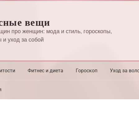
сные вещи
щин про женщин: мода и стиль, гороскопы,
 и уход за собой
итости
Фитнес и диета
Гороскоп
Уход за вол
я