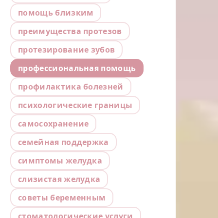
помощь близким
преимущества протезов
протезирование зубов
профессиональная помощь
профилактика болезней
психологические границы
самосохранение
семейная поддержка
симптомы желудка
слизистая желудка
советы беременным
стоматологические услуги