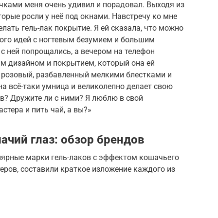
чками меня очень удивил и порадовал. Выходя из
торые росли у неё под окнами. Навстречу ко мне
лать гель-лак покрытие. Я ей сказала, что можно
много идей с ногтевым безумием и большим
с ней попрощались, а вечером на телефон
м дизайном и покрытием, который она ей
, розовый, разбавленный мелкими блестками и
на всё-таки умница и великолепно делает свою
ов? Дружите ли с ними? Я люблю в свой
стера и пить чай, а вы?»
ачий глаз: обзор брендов
лярные марки гель-лаков с эффектом кошачьего
теров, составили краткое изложение каждого из