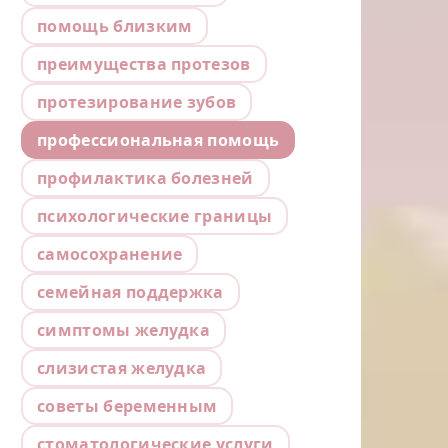
помощь близким
преимущества протезов
протезирование зубов
профессиональная помощь
профилактика болезней
психологические границы
самосохранение
семейная поддержка
симптомы желудка
слизистая желудка
советы беременным
стоматологические услуги