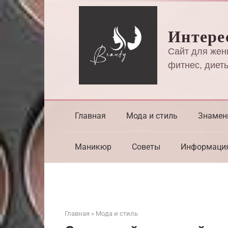
Перейти
к
Интере
контенту
Сайт для жен
фитнес, диеты
Главная
Мода и стиль
Знамен
Маникюр
Советы
Информаци
Главная
»
Мода и стиль