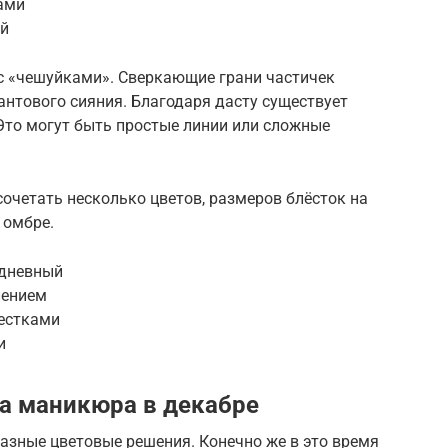
ами
ый
с «чешуйками». Сверкающие грани частичек
нтового сияния. Благодаря дасту существует
Это могут быть простые линии или сложные
сочетать несколько цветов, размеров блёсток на
 омбре.
одневный
лением
естками
и
а маникюра в декабре
азные цветовые решения. Конечно же в это время