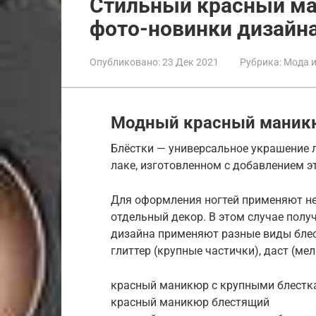
Стильный красный ма
фото-новинки дизайн
Опубликовано:
23 Дек 2021
Рубрика:
Мода и
Модный красный маникю
Блёстки — универсальное украшение л
лаке, изготовленном с добавлением э
Для оформления ногтей применяют не 
отдельный декор. В этом случае получ
дизайна применяют разные виды блес
глиттер (крупные частички), даст (ме
красный маникюр с крупными блестк
красный маникюр блестящий