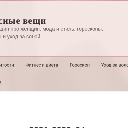
сные вещи
щин про женщин: мода и стиль, гороскопы,
 и уход за собой
итости
Фитнес и диета
Гороскоп
Уход за вол
я