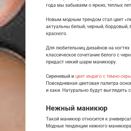
года мы забываем о ярких, теплых лет
Новым модным трендом стал цвет «пе
актуальны белый, черный, бордовый, 
красного.
Для любительниц дизайнов на ногтях 
классическое сочетание белого с чер
придаст некий шарм маникюру.
Сиреневый и
цвет индиго с темно-сер
Повседневная цветовая палитра основ
и хаки. Натурально будут выглядеть 
Нежный маникюр
Такой маникюр относится к универсаль
Модные тенденции нежного маникюра 