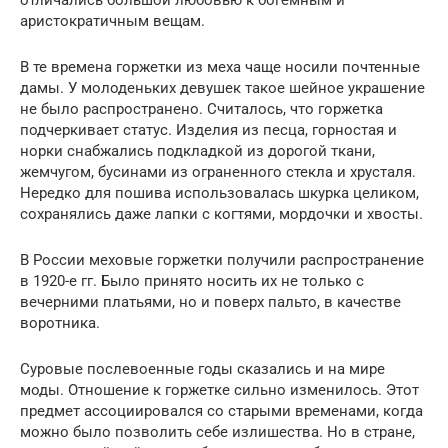
отличались большой любовью к богемным и
аристократичным вещам.
В те времена горжетки из меха чаще носили почтенные
дамы. У молоденьких девушек такое шейное украшение
не было распространено. Считалось, что горжетка
подчеркивает статус. Изделия из песца, горностая и
норки снабжались подкладкой из дорогой ткани,
жемчугом, бусинами из ограненного стекла и хрусталя.
Нередко для пошива использовалась шкурка целиком,
сохранялись даже лапки с когтями, мордочки и хвосты.
В России меховые горжетки получили распространение
в 1920-е гг. Было принято носить их не только с
вечерними платьями, но и поверх пальто, в качестве
воротника.
Суровые послевоенные годы сказались и на мире
моды. Отношение к горжетке сильно изменилось. Этот
предмет ассоциировался со старыми временами, когда
можно было позволить себе излишества. Но в стране,