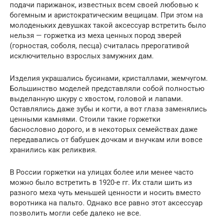
подачи парижанок, известных всем своей любовью к
богемным и аристократическим вещицам. При этом на
молоденьких девушках такой аксессуар встретить было
нельзя — горжетка из меха ценных пород зверей
(горностая, соболя, песца) считалась прерогативой
исключительно взрослых замужних дам.
Изделия украшались бусинами, кристаллами, жемчугом.
Большинство моделей представляли собой полностью
выделанную шкуру с хвостом, головой и лапами.
Оставлялись даже зубы и когти, а вот глаза заменялись
ценными камнями. Стоили такие горжетки
баснословно дорого, и в некоторых семействах даже
передавались от бабушек дочкам и внучкам или вовсе
хранились как реликвия.
В России горжетки на улицах более или менее часто
можно было встретить в 1920-е гг. Их стали шить из
разного меха чуть меньшей ценности и носить вместо
воротника на пальто. Однако все равно этот аксессуар
позволить могли себе далеко не все.