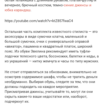
белая тельняшка с длинным рукавом, платье-футляр и
вечернее, брючный костюм, темно-
синие джинсы и
юбка карандаш
.
https://youtube.com/watch?v=ktZ857fwaC4
Остальная часть комплекта известного стилиста — это
аксессуары в виде сумочки клатча, маленькой и
большой сумочки, очки с универсальной оправой
«авиатор», пашмина и квадратный платок, широкий
пояс. Из обуви Эвелина рекомендует иметь туфли-
лодочки телесного цвета, босоножки, балетки и кеды, а
из украшений — нитку жемчуга и часы по типу мужских.
Не стоит отправляться за обновками, внимательно не
осмотрев содержимое шкафа, чтобы не тратить деньги
необдуманно. Выбирая обувь, следите за тем, что они
должны подходить на каждое мероприятие.
Присматривая джинсы, учитывайте то, могут ли они
скрыть какие-то ваши недостатки или, наоборот,
подчеркнут их.