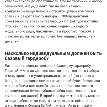
классического до спортивного. Это не хаотичный набор
элементов, а фундамент, где на базе каждой
конкретной вещи легко выстроить целый комплект.
Главный секрет такого набора – 100-процентная
сочетаемость всех составляющих по фактуре и стилю.
Это, как правило, по несколько единиц каждого
модельного ряда, лаконичного и простого покроя, в
спокойных пастельных тонах, без лишних вычурных
деталей.
Насколько индивидуальным должен быть
базовый гардероб?
Есть два основных подхода к базовому гардеробу.
Первый — что он должен состоять из жесткого набора
очень простых и универсальных вещей (на то она и
база) и, в принципе список этих вещей будет более или
менее общим для всех (отсюда появляются все эти
канонические белая рубашка, юбка-карандаш, платье-
футляр и так далее). Второй подход — что в базу может
входить абсолютно все, что угодно, хоть юбка-пачка
и футболка с Куртом Кобейном, хоть бохо-платье с