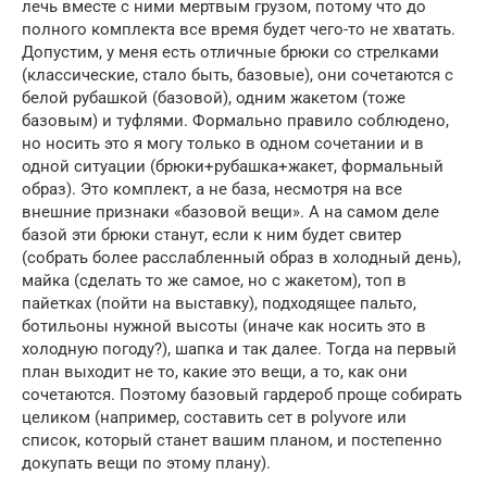
лечь вместе с ними мертвым грузом, потому что до
полного комплекта все время будет чего-то не хватать.
Допустим, у меня есть отличные брюки со стрелками
(классические, стало быть, базовые), они сочетаются с
белой рубашкой (базовой), одним жакетом (тоже
базовым) и туфлями. Формально правило соблюдено,
но носить это я могу только в одном сочетании и в
одной ситуации (брюки+рубашка+жакет, формальный
образ). Это комплект, а не база, несмотря на все
внешние признаки «базовой вещи». А на самом деле
базой эти брюки станут, если к ним будет свитер
(собрать более расслабленный образ в холодный день),
майка (сделать то же самое, но с жакетом), топ в
пайетках (пойти на выставку), подходящее пальто,
ботильоны нужной высоты (иначе как носить это в
холодную погоду?), шапка и так далее. Тогда на первый
план выходит не то, какие это вещи, а то, как они
сочетаются. Поэтому базовый гардероб проще собирать
целиком (например, составить сет в polyvore или
список, который станет вашим планом, и постепенно
докупать вещи по этому плану).