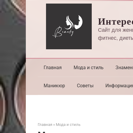
Перейти
к
Интере
контенту
Сайт для жен
фитнес, диеты
Главная
Мода и стиль
Знамен
Маникюр
Советы
Информаци
Главная
»
Мода и стиль