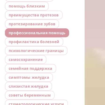
помощь близким
преимущества протезов
протезирование зубов
профессиональная помощь
профилактика болезней
психологические границы
самосохранение
семейная поддержка
симптомы желудка
слизистая желудка
советы беременным
стоматологические услуги