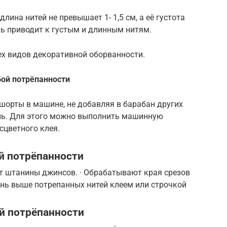
лина нитей не превышает 1- 1,5 см, а её густота
ь приводит к густым и длинным нитям.
ех видов декоративной оборванности.
бой потрёпанности
 шорты в машине, не добавляя в барабан других
ань. Для этого можно выполнить машинную
сцветного клея.
й потрёпанности
ют штанины джинсов. · Обрабатывают края срезов
ань выше потрепанных нитей клеем или строчкой
й потрёпанности