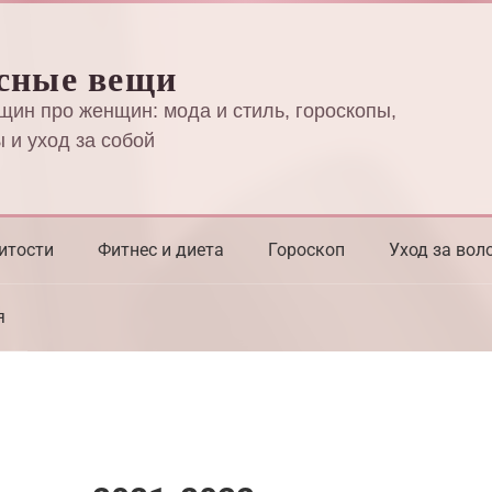
сные вещи
щин про женщин: мода и стиль, гороскопы,
 и уход за собой
итости
Фитнес и диета
Гороскоп
Уход за вол
я