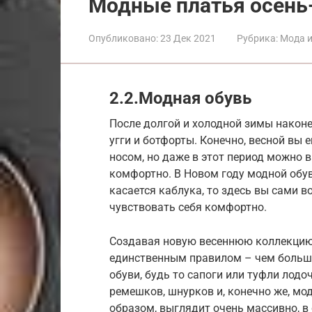
Модные платья осень
Опубликовано:
23 Дек 2021
Рубрика:
Мода и
2.2.Модная обувь
После долгой и холодной зимы наконе
угги и ботфорты. Конечно, весной вы 
носом, но даже в этот период можно 
комфортно. В Новом году модной обув
касается каблука, то здесь вы сами в
чувствовать себя комфортно.
Создавая новую весеннюю коллекцию
единственным правилом – чем больше,
обуви, будь то сапоги или туфли лодо
ремешков, шнурков и, конечно же, мод
образом, выглядит очень массивно, в