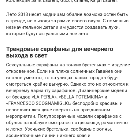
коллекции Saint Laurent, Gucci, Chanel, Ralph Lauren.
Лето 2018 несет модницам обилие возможностей быть
в тренде, не выходя за рамки своего вкуса. С помощью
незначительной детали им удастся создавать луки,
которые будут актуальными все лето.
Трендовые сарафаны для вечернего
выхода в свет
Сексуальные сарафаны на тонких бретельках – изделие
откровенное. Если на пляже солнечных Гавайев они
вполне уместны, то на улицах наших городов будут
смотреться крайне вычурно. Однако это не относится к
вечернему варианту сарафанов. Дизайнерские модели
от брендов «LA PERLA», «BELLA POTEMKINA» и
«FRANCESCO SCOGNAMIGLIO» бесподобно красивы и
позволяют женщине сверкать на праздничном
мероприятии. Полупрозрачные модели сарафанов с
обувью на каблуке смотрятся потрясающе, романтично
и легко. Узенькие бретельки, свободные волны,
ассиметричные линии нижнего края и