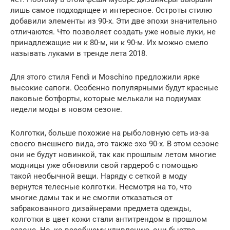
лишь самое подходящее и интересное. Остроты стилю
добавили элементы из 90-х. Эти две эпохи значительно
отличаются. Что позволяет создать уже новые луки, не
принадлежащие ни к 80-м, ни к 90-м. Их можно смело
называть луками в тренде лета 2018.
Для этого стиля Fendi и Moschino предложили ярке
высокие сапоги. Особенно популярными будут красные
лаковые ботфорты, которые мелькали на подиумах
недели моды в новом сезоне.
Колготки, больше похожие на рыболовную сеть из-за
своего внешнего вида, это также эхо 90-х. В этом сезоне
они не будут новинкой, так как прошлым летом многие
модницы уже обновили свой гардероб с помощью
такой необычной вещи. Наряду с сеткой в моду
вернутся телесные колготки. Несмотря на то, что
многие дамы так и не смогли отказаться от
забракованного дизайнерами предмета одежды,
колготки в цвет кожи стали антитрендом в прошлом
сезоне. Но, ко всеобщему удивлению, они быстро