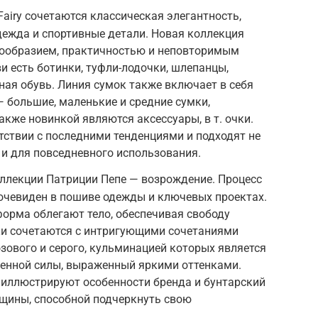
airy сочетаются классическая элегантность,
ежда и спортивные детали. Новая коллекция
нообразием, практичностью и неповторимым
и есть ботинки, туфли-лодочки, шлепанцы,
ная обувь. Линия сумок также включает в себя
 большие, маленькие и средние сумки,
акже новинкой являются аксессуары, в т. очки.
тствии с последними тенденциями и подходят не
 и для повседневного использования.
ллекции Патриции Пепе — возрождение. Процесс
очевиден в пошиве одежды и ключевых проектах.
орма облегают тело, обеспечивая свободу
и сочетаются с интригующими сочетаниями
озового и серого, кульминацией которых является
ненной силы, выраженный яркими оттенками.
 иллюстрируют особенности бренда и бунтарский
нщины, способной подчеркнуть свою