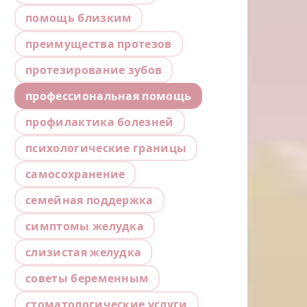
помощь близким
преимущества протезов
протезирование зубов
профессиональная помощь
профилактика болезней
психологические границы
самосохранение
семейная поддержка
симптомы желудка
слизистая желудка
советы беременным
стоматологические услуги