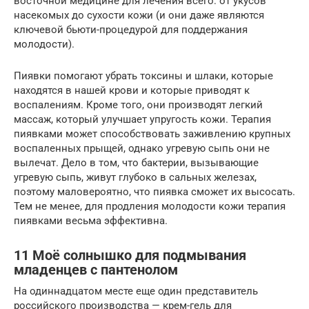
восточной медицине для лечения всего: от укусов
насекомых до сухости кожи (и они даже являются
ключевой бьюти-процедурой для поддержания
молодости).
Пиявки помогают убрать токсины и шлаки, которые
находятся в нашей крови и которые приводят к
воспалениям. Кроме того, они производят легкий
массаж, который улучшает упругость кожи. Терапия
пиявками может способствовать заживлению крупных
воспаленных прыщей, однако угревую сыпь они не
вылечат. Дело в том, что бактерии, вызывающие
угревую сыпь, живут глубоко в сальных железах,
поэтому маловероятно, что пиявка сможет их высосать.
Тем не менее, для продления молодости кожи терапия
пиявками весьма эффективна.
11 Моё солнышко для подмывания
младенцев с пантенолом
На одиннадцатом месте еще один представитель
российского производства — крем-гель для