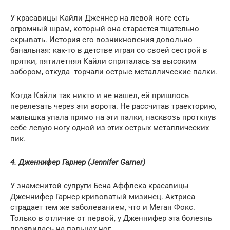
У красавицы Кайли Дженнер на левой ноге есть
огромный шрам, который она старается тщательно
скрывать. История его возникновения довольно
банальная: как-то в детстве играя со своей сестрой в
прятки, пятилетняя Кайли спряталась за высоким
забором, откуда торчали острые металлические палки.
Когда Кайли так никто и не нашел, ей пришлось
перелезать через эти ворота. Не рассчитав траекторию,
малышка упала прямо на эти палки, насквозь проткнув
себе левую ногу одной из этих острых металлических
пик.
4. Дженнифер Гарнер (Jennifer Garner)
У знаменитой супруги Бена Аффлека красавицы
Дженнифер Гарнер кривоватый мизинец. Актриса
страдает тем же заболеванием, что и Меган Фокс.
Только в отличие от первой, у Дженнифер эта болезнь
проявилась на пальцах ног.