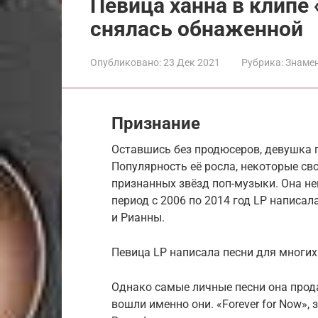
Певица ханна в клипе
снялась обнаженной
Опубликовано:
23 Дек 2021
Рубрика:
Знаме
Признание
Оставшись без продюсеров, девушка 
Популярность её росла, некоторые св
признанных звёзд поп-музыки. Она не
период с 2006 по 2014 год LP написа
и Рианны.
Певица LP написала песни для многих
Однако самые личные песни она прод
вошли именно они. «Forever for Now», 