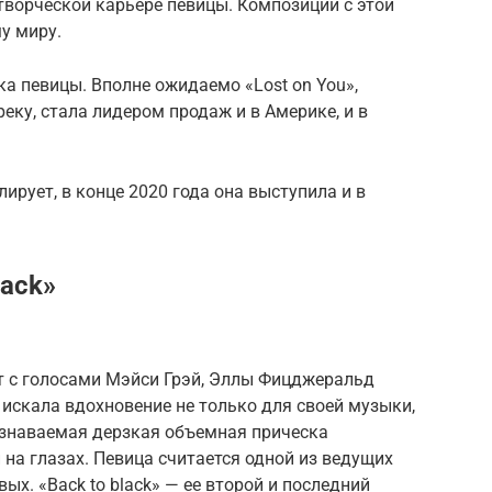
творческой карьере певицы. Композиции с этой
у миру.
ка певицы. Вполне ожидаемо «Lost on You»,
еку, стала лидером продаж и в Америке, и в
лирует, в конце 2020 года она выступила и в
lack»
т с голосами Мэйси Грэй, Эллы Фицджеральд
с искала вдохновение не только для своей музыки,
узнаваемая дерзкая объемная прическа
 на глазах. Певица считается одной из ведущих
ых. «Back to black» — ее второй и последний