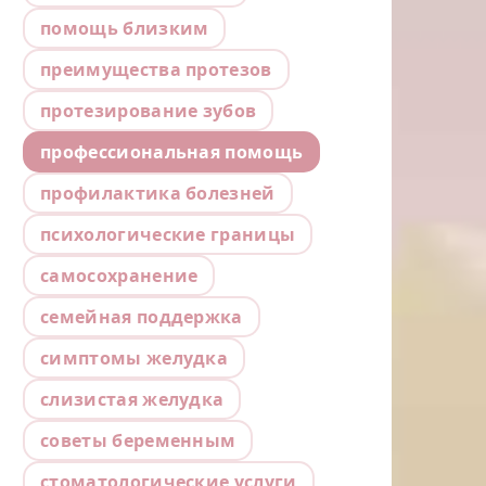
помощь близким
преимущества протезов
протезирование зубов
профессиональная помощь
профилактика болезней
психологические границы
самосохранение
семейная поддержка
симптомы желудка
слизистая желудка
советы беременным
стоматологические услуги