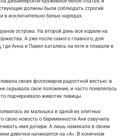
ала дизайнерское кружевное белое платье, и
утствующие должны были соблюдать строгий
ли в исключительно белых нарядах.
ранов острова. На второй день все ходили на
оржества. А уже после самого главного, для
где Анна и Павел катались на яхте и плавали в
стливила своих фолловеров радостной вестью: в
 не скрывала свое положение, и часто появлялась
что подчеркивало животик певицы.
 появилась их малышка в одной из элитных
что свою новость о беременности Аня озвучила
речивать имя дочери. А лишь намекала в своем
мени девочки начинается на «А». В конечном