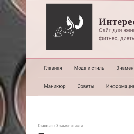
Перейти
к
Интере
контенту
Сайт для жен
фитнес, диеты
Главная
Мода и стиль
Знамен
Маникюр
Советы
Информаци
Главная
»
Знаменитости