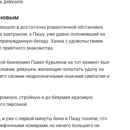
ь девушки.
яновым
зошло в достаточно романтичной обстановке.
а завтраком, а Пашу, уже давно положивший на
непринужденную беседу. Ханна с удовольствием
т приятного знакомства.
стой бизнесмен Павел Курьянов на тот момент был
словам, девушки, желающие попытать удачу на
и его своими неоднозначными знаками симпатии и
скромную, стройную и до безумия красивую
го персоной.
 и уже с первой минуты Анна и Пашу поняли, что
елефонными номерами, но ничего большего не