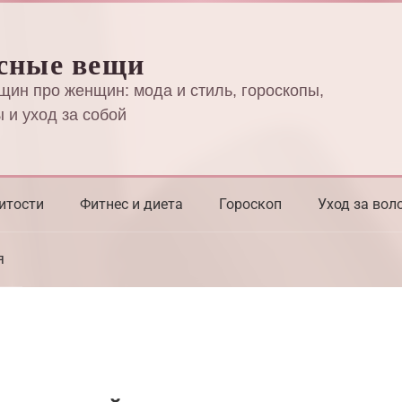
сные вещи
щин про женщин: мода и стиль, гороскопы,
 и уход за собой
итости
Фитнес и диета
Гороскоп
Уход за вол
я