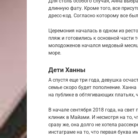
Для столь особого случая, Анна выбр
длинную фату. Кроме того, все прис
дресс-код. Согласно которому все бы
Церемония началась в одном из ресто
пляж и готовились к основной части т
молодоженов начался медовый месяц, 
море.
Дети Ханны
А спустя еще три года, девушка осча
семье скоро будет пополнение. Ханна
на публике в обтягивающих платьях, 
В начале сентября 2018 года, на свет
клиник в Майами. И несмотря на то, 
сразу же, она долго не хотела рассек
инстаграме на то, что первая буква и