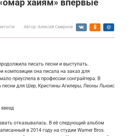
 «омар хайям» впервые
нитости
Автор:
Алексей Смирнов
продолжила писать песни и выступать.
ои композиции она писала на заказ для
мало преуспела в профессии сонграйтера. В
ла песни для Шер, Кристины Агилеры, Леоны Льюис
 звезд
авать отказывалась. В её следующий альбом
записанный в 2014 году на студии Warner Bros.