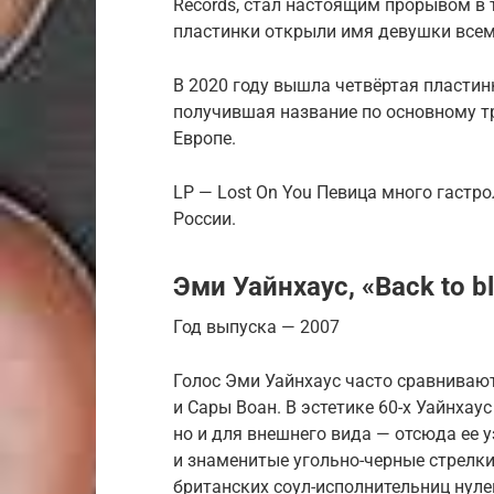
Records, стал настоящим прорывом в 
пластинки открыли имя девушки всем
В 2020 году вышла четвёртая пластин
получившая название по основному тр
Европе.
LP — Lost On You Певица много гастро
России.
Эми Уайнхаус, «Back to b
Год выпуска — 2007
Голос Эми Уайнхаус часто сравниваю
и Сары Воан. В эстетике 60-х Уайнхау
но и для внешнего вида — отсюда ее 
и знаменитые угольно-черные стрелки
британских соул-исполнительниц нулев