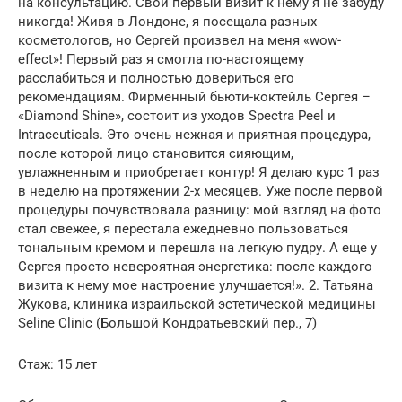
на консультацию. Свой первый визит к нему я не забуду
никогда! Живя в Лондоне, я посещала разных
косметологов, но Сергей произвел на меня «wow-
effect»! Первый раз я смогла по-настоящему
расслабиться и полностью довериться его
рекомендациям. Фирменный бьюти-коктейль Сергея –
«Diamond Shine», состоит из уходов Spectra Peel и
Intraceuticals. Это очень нежная и приятная процедура,
после которой лицо становится сияющим,
увлажненным и приобретает контур! Я делаю курс 1 раз
в неделю на протяжении 2-х месяцев. Уже после первой
процедуры почувствовала разницу: мой взгляд на фото
стал свежее, я перестала ежедневно пользоваться
тональным кремом и перешла на легкую пудру. А еще у
Сергея просто невероятная энергетика: после каждого
визита к нему мое настроение улучшается!». 2. Татьяна
Жукова, клиника израильской эстетической медицины
Seline Clinic (Большой Кондратьевский пер., 7)
Стаж: 15 лет