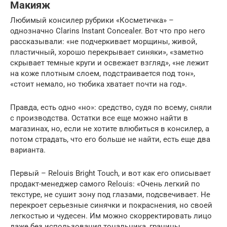
Макияж
Любимый консилер рубрики «Косметичка» –
однозначно Clarins Instant Concealer. Вот что про него
рассказывали: «не подчеркивает морщины, живой,
пластичный, хорошо перекрывает синяки», «заметно
скрывает темные круги и освежает взгляд», «не лежит
на коже плотным слоем, подстраивается под тон»,
«стоит немало, но тюбика хватает почти на год».
Правда, есть одно «но»: средство, судя по всему, сняли
с производства. Остатки все еще можно найти в
магазинах, но, если не хотите влюбиться в консилер, а
потом страдать, что его больше не найти, есть еще два
варианта.
Первый – Relouis Bright Touch, и вот как его описывает
продакт-менеджер самого Relouis: «Очень легкий по
текстуре, не сушит зону под глазами, подсвечивает. Не
перекроет серьезные синячки и покраснения, но своей
легкостью и чудесен. Им можно скорректировать лицо
даже без использования тональника, границы