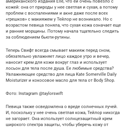
американского издания Elle, что ей очень повезло с
кожей: она от природы у нее светлая и сухая, а потому
проблем с воспалениями и акне даже после всех
«грешков» с макияжем у Тейлор не возникало. Но с
возрастом певица поняла, что сухая кожа означает еще
и ранние морщины. Потому начала тщательно следить
за соблюдением бьюти-рутины.
Теперь Свифт всегда смывает макияж перед сном,
обязательно увлажняет лицо каждое утро и вечер,
наносит крем для кожи вокруг глаз и использует
лосьон для тела после душа. Ее любимые средства?
Увлажняющее средство для лица Kate Somerville Daily
Moisturizer и кокосовое масло для тела от Body Shop.
Фото: Instagram @taylorswift
Певица также осведомлена о вреде солнечных лучей.
И, поскольку у нее очень светлая кожа, Тейлор никогда
не загорает. Она использует солнцезащитный крем
широкого спектра защиты, чтобы уберечь кожу от