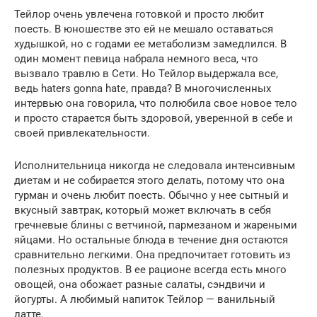
Тейлор очень увлечена готовкой и просто любит
поесть. В юношестве это ей не мешало оставаться
худышкой, но с годами ее метаболизм замедлился. В
один момент певица набрала немного веса, что
вызвало травлю в Сети. Но Тейлор выдержала все,
ведь haters gonna hate, правда? В многочисленных
интервью она говорила, что полюбила свое новое тело
и просто старается быть здоровой, уверенной в себе и
своей привлекательности.
Исполнительница никогда не следовала интенсивным
диетам и не собирается этого делать, потому что она
гурман и очень любит поесть. Обычно у нее сытный и
вкусный завтрак, который может включать в себя
гречневые блины с ветчиной, пармезаном и жареными
яйцами. Но остальные блюда в течение дня остаются
сравнительно легкими. Она предпочитает готовить из
полезных продуктов. В ее рационе всегда есть много
овощей, она обожает разные салаты, сэндвичи и
йогурты. А любимый напиток Тейлор — ванильный
латте.