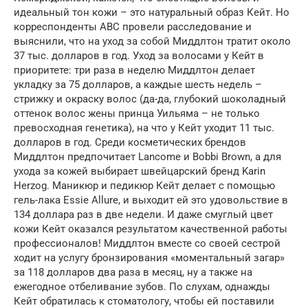
идеальный тон кожи – это натуральный образ Кейт. Но
корреспонденты ABC провели расследование и
выяснили, что на уход за собой Миддлтон тратит около
37 тыс. долларов в год. Уход за волосами у Кейт в
приоритете: три раза в неделю Миддлтон делает
укладку за 75 долларов, а каждые шесть недель –
стрижку и окраску волос (да-да, глубокий шоколадный
оттенок волос жены принца Уильяма – не только
превосходная генетика), на что у Кейт уходит 11 тыс.
долларов в год. Среди косметических брендов
Миддлтон предпочитает Lancome и Bobbi Brown, а для
ухода за кожей выбирает швейцарский бренд Karin
Herzog. Маникюр и педикюр Кейт делает с помощью
гель-лака Essie Allure, и выходит ей это удовольствие в
134 доллара раз в две недели. И даже смуглый цвет
кожи Кейт оказался результатом качественной работы
профессионалов! Миддлтон вместе со своей сестрой
ходит на услугу бронзирования «моментальный загар»
за 118 долларов два раза в месяц, ну а также на
ежегодное отбеливание зубов. По слухам, однажды
Кейт обратилась к стоматологу, чтобы ей поставили