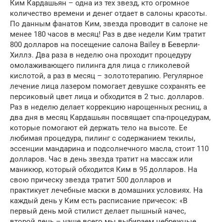
Ким Кардашьян – одна из тех звезд, кто огромное
количество времени и денег отдает в салоны красоты.
По данным фанатов Ким, звезда проводит в салоне не
менее 180 часов в месяц! Раз в две недели Ким тратит
800 долларов на посещение салона Bailey в Беверли-
Хиллз. Два раза в неделю она проходит процедуру
омолаживающего пилинга для лица с гликолевой
кислотой, а раз в месяц – золототерапию. Регулярное
лечение лица лазером помогает девушке сохранять ее
персиковый цвет лица и обходится в 2 тыс. долларов.
Раз в неделю делает коррекцию нарощенных ресниц, а
два дня в месяц Кардашьян посвящает спа-процедурам,
которые помогают ей держать тело на высоте. Ее
любимая процедура, пилинг с содержанием текилы,
эссенции мандарина и подсолнечного масла, стоит 110
долларов. Час в день звезда тратит на массаж или
маникюр, который обходится Ким в 95 долларов. На
свою прическу звезда тратит 500 долларов и
практикует лечебные маски в домашних условиях. На
каждый день у Ким есть расписание причесок: «В
первый день мой стилист делает пышный начес,
второй день – чаще всего мы выбираем небрежные