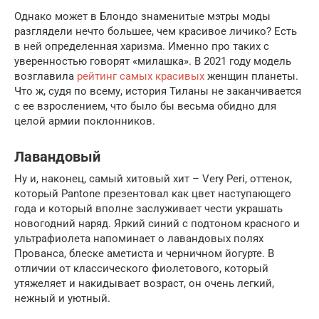
Однако может в Блондо знаменитые мэтры моды
разглядели нечто большее, чем красивое личико? Есть
в ней определенная харизма. Именно про таких с
уверенностью говорят «милашка». В 2021 году модель
возглавила
рейтинг самых красивых
женщин планеты.
Что ж, судя по всему, история Тиланы не заканчивается
с ее взрослением, что было бы весьма обидно для
целой армии поклонников.
Лавандовый
Ну и, наконец, самый хитовый хит – Very Peri, оттенок,
который Pantone презентовал как цвет наступающего
года и который вполне заслуживает чести украшать
новогодний наряд. Яркий синий с подтоном красного и
ультрафиолета напоминает о лавандовых полях
Прованса, блеске аметиста и черничном йогурте. В
отличии от классического фиолетового, который
утяжеляет и накидывает возраст, он очень легкий,
нежный и уютный.