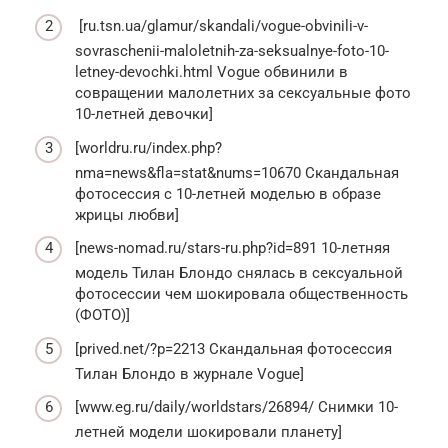
[ru.tsn.ua/glamur/skandali/vogue-obvinili-v-
sovraschenii-maloletnih-za-seksualnye-foto-10-
letney-devochki.html Vogue обвинили в
совращении малолетних за сексуальные фото
10-летней девочки]
[worldru.ru/index.php?
nma=news&fla=stat&nums=10670 Скандальная
фотосессия с 10-летней моделью в образе
жрицы любви]
[news-nomad.ru/stars-ru.php?id=891 10-летняя
модель Тилан Блондо снялась в сексуальной
фотосессии чем шокировала общественность
(ФОТО)]
[prived.net/?p=2213 Скандальная фотосессия
Тилан Блондо в журнале Vogue]
[www.eg.ru/daily/worldstars/26894/ Снимки 10-
летней модели шокировали планету]