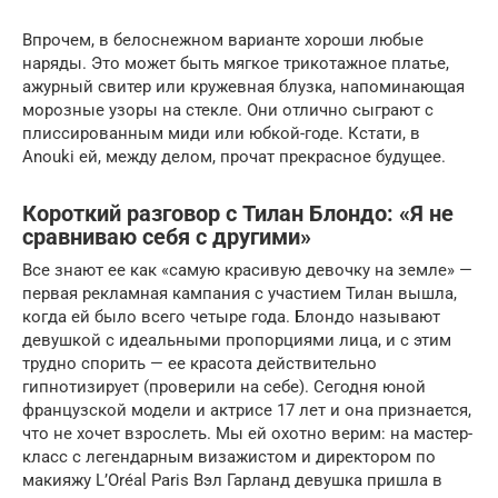
Впрочем, в белоснежном варианте хороши любые
наряды. Это может быть мягкое трикотажное платье,
ажурный свитер или кружевная блузка, напоминающая
морозные узоры на стекле. Они отлично сыграют с
плиссированным миди или юбкой-годе. Кстати, в
Anouki ей, между делом, прочат прекрасное будущее.
Короткий разговор с Тилан Блондо: «Я не
сравниваю себя с другими»
Все знают ее как «самую красивую девочку на земле» —
первая рекламная кампания с участием Тилан вышла,
когда ей было всего четыре года. Блондо называют
девушкой с идеальными пропорциями лица, и с этим
трудно спорить — ее красота действительно
гипнотизирует (проверили на себе). Сегодня юной
французской модели и актрисе 17 лет и она признается,
что не хочет взрослеть. Мы ей охотно верим: на мастер-
класс с легендарным визажистом и директором по
макияжу L’Oréal Paris Вэл Гарланд девушка пришла в