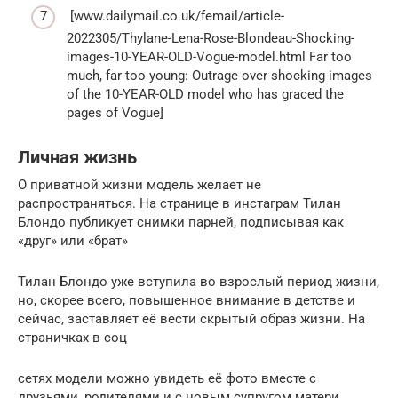
[www.dailymail.co.uk/femail/article-
2022305/Thylane-Lena-Rose-Blondeau-Shocking-
images-10-YEAR-OLD-Vogue-model.html Far too
much, far too young: Outrage over shocking images
of the 10-YEAR-OLD model who has graced the
pages of Vogue]
Личная жизнь
О приватной жизни модель желает не
распространяться. На странице в инстаграм Тилан
Блондо публикует снимки парней, подписывая как
«друг» или «брат»
Тилан Блондо уже вступила во взрослый период жизни,
но, скорее всего, повышенное внимание в детстве и
сейчас, заставляет её вести скрытый образ жизни. На
страничках в соц
сетях модели можно увидеть её фото вместе с
друзьями, родителями и с новым супругом матери,