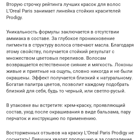
Вторую строчку рейтинга лучших красок для волос
L’Oreal Paris занимает линейка стойких красителей
Prodigy.
Уникальность формулы заключается в отсутствии
аммиака в составе. За глубокое проникновение
пигмента в структуру волоса отвечают масла. Благодаря
этому свойству, получается стойкий результат с
множеством цветовых переливов. Волосам
возвращается естественное сияние и мягкость. Локоны
живые и приятные на ощупь, словно никогда и не были
окрашены. Эффект получается близкий к натуральному.
Богатая палитра цветов, позволит каждому подобрать
близкий для себя, будь то черный, или светло-русый.
В упаковке вы встретите: крем-краску, проявляющий
состав, уход после окрашивания в виде бальзама, пару
перчаток и инструкцию по применению.
Восторженных отзывов на краску L’Oreal Paris Prodigy не
сосчитать! Девушки хвалят продукцию и за совпадение