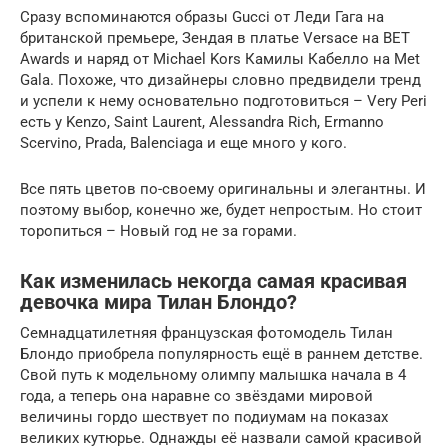
Сразу вспоминаются образы Gucci от Леди Гага на
британской премьере, Зендая в платье Versace на BET
Awards и наряд от Michael Kors Камилы Кабелло на Met
Gala. Похоже, что дизайнеры словно предвидели тренд
и успели к нему основательно подготовиться – Very Peri
есть у Kenzo, Saint Laurent, Alessandra Rich, Ermanno
Scervino, Prada, Balenciaga и еще много у кого.
Все пять цветов по-своему оригинальны и элегантны. И
поэтому выбор, конечно же, будет непростым. Но стоит
торопиться – Новый год не за горами.
Как изменилась некогда самая красивая
девочка мира Тилан Блондо?
Семнадцатилетняя французская фотомодель Тилан
Блондо приобрела популярность ещё в раннем детстве.
Свой путь к модельному олимпу малышка начала в 4
года, а теперь она наравне со звёздами мировой
величины гордо шествует по подиумам на показах
великих кутюрье. Однажды её назвали самой красивой