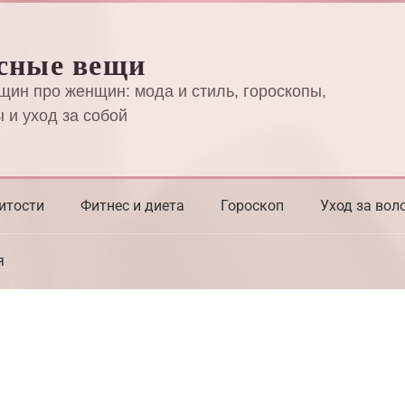
сные вещи
щин про женщин: мода и стиль, гороскопы,
 и уход за собой
итости
Фитнес и диета
Гороскоп
Уход за вол
я