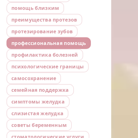
помощь близким
преимущества протезов
протезирование зубов
профессиональная помощь
профилактика болезней
психологические границы
самосохранение
семейная поддержка
симптомы желудка
слизистая желудка
советы беременным
стоматологические услуги