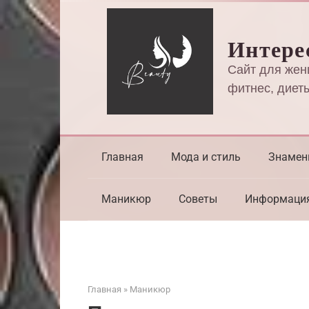
Перейти
к
Интере
контенту
Сайт для жен
фитнес, диеты
Главная
Мода и стиль
Знамен
Маникюр
Советы
Информаци
Главная
»
Маникюр