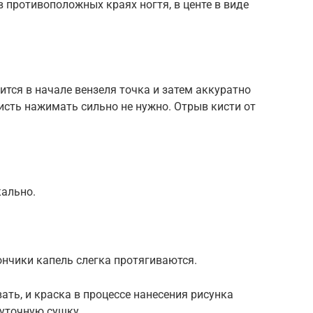
 в противоположных краях ногтя, в центе в виде
вится в начале вензеля точка и затем аккуратно
кисть нажимать сильно не нужно. Отрыв кисти от
кально.
нчики капель слегка протягиваются.
вать, и краска в процессе нанесения рисунка
жуточную сушку.