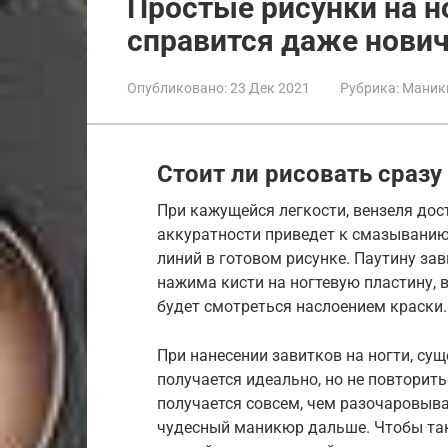
Простые рисунки на н
справится даже нович
Опубликовано:
23 Дек 2021
Рубрика:
Маник
Стоит ли рисовать сразу 
При кажущейся легкости, вензеля дос
аккуратности приведет к смазыванию
линий в готовом рисунке. Паутину за
нажима кисти на ногтевую пластину, 
будет смотреться наслоением краски.
При нанесении завитков на ногти, сущ
получается идеально, но не повторить
получается совсем, чем разочаровыв
чудесный маникюр дальше. Чтобы тако