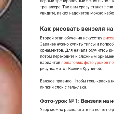
первый тренировочный эскиз выполня
тренажере. Так вам сразу станет ясн
увидите, каких недочетов можно избе
Как рисовать вензеля на
Второй этап обучения искусству
рисов
Заранее нужно купить типсы и попро
орнаментов. Для начала обучитесь ри
потом переходите к сложным орнамен
вариантов
пошаговых фото уроков по
рисунками от Ксении Крупиной.
Важное правило! Чтобы гель-краска н
липкий слой с гель-лака.
Фото-урок № 1: Вензеля на 
Узор можно располагать на ногте по-