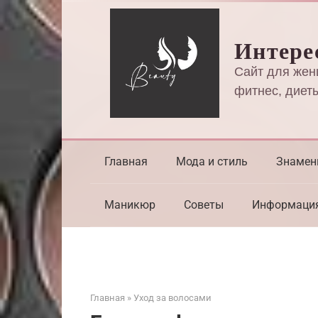
Перейти
к
Интере
контенту
Сайт для жен
фитнес, диеты
Главная
Мода и стиль
Знамен
Маникюр
Советы
Информаци
Главная
»
Уход за волосами