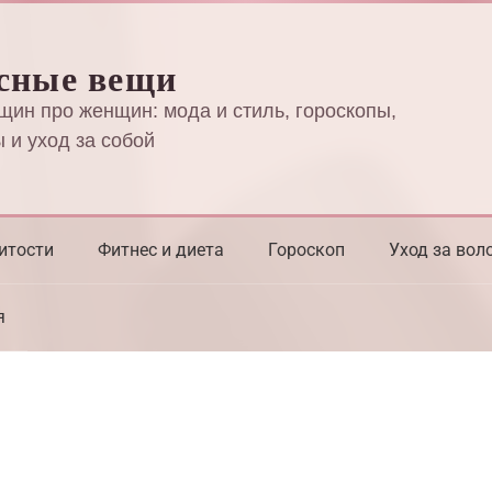
сные вещи
щин про женщин: мода и стиль, гороскопы,
 и уход за собой
итости
Фитнес и диета
Гороскоп
Уход за вол
я