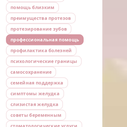
помощь близким
преимущества протезов
протезирование зубов
профессиональная помощь
профилактика болезней
психологические границы
самосохранение
семейная поддержка
симптомы желудка
слизистая желудка
советы беременным
стоматологические услуги