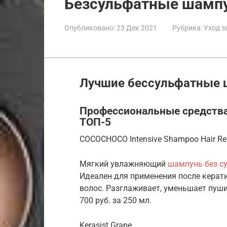
Безсульфатные шампу
Опубликовано:
23 Дек 2021
Рубрика:
Уход з
Лучшие бессульфатные 
Профессиональные средства
ТОП-5
COCOCHOCO Intensive Shampoo Hair Rep
Мягкий увлажняющий
шампунь без с
Идеален для применения после керат
волос. Разглаживает, уменьшает пуши
700 руб. за 250 мл.
Kerasist Grape