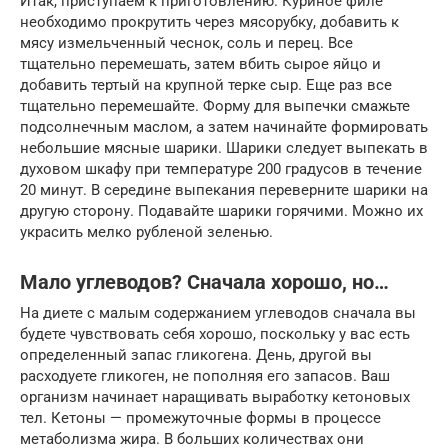
Итак, приступаем к приготовлению. Куриное филе
необходимо прокрутить через мясорубку, добавить к
мясу измельченный чеснок, соль и перец. Все
тщательно перемешать, затем вбить сырое яйцо и
добавить тертый на крупной терке сыр. Еще раз все
тщательно перемешайте. Форму для выпечки смажьте
подсолнечным маслом, а затем начинайте формировать
небольшие мясные шарики. Шарики следует выпекать в
духовом шкафу при температуре 200 градусов в течение
20 минут. В середине выпекания переверните шарики на
другую сторону. Подавайте шарики горячими. Можно их
украсить мелко рубленой зеленью.
Мало углеводов? Сначала хорошо, но…
На диете с малым содержанием углеводов сначала вы
будете чувствовать себя хорошо, поскольку у вас есть
определенный запас гликогена. День, другой вы
расходуете гликоген, не пополняя его запасов. Ваш
организм начинает наращивать выработку кетоновых
тел. Кетоны — промежуточные формы в процессе
метаболизма жира. В больших количествах они