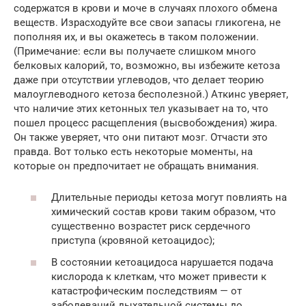
содержатся в крови и моче в случаях плохого обмена
веществ. Израсходуйте все свои запасы гликогена, не
пополняя их, и вы окажетесь в таком положении.
(Примечание: если вы получаете слишком много
белковых калорий, то, возможно, вы избежите кетоза
даже при отсутствии углеводов, что делает теорию
малоуглеводного кетоза бесполезной.) Аткинс уверяет,
что наличие этих кетонных тел указывает на то, что
пошел процесс расщепления (высвобождения) жира.
Он также уверяет, что они питают мозг. Отчасти это
правда. Вот только есть некоторые моменты, на
которые он предпочитает не обращать внимания.
Длительные периоды кетоза могут повлиять на
химический состав крови таким образом, что
существенно возрастет риск сердечного
приступа (кровяной кетоацидос);
В состоянии кетоацидоса нарушается подача
кислорода к клеткам, что может привести к
катастрофическим последствиям — от
заболеваний дыхательной системы до