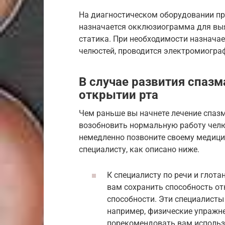
На диагностическом оборудовании пр
назначается окклюзиограмма для выя
статика. При необходимости назнача
челюстей, проводится электромиогра
В случае развития спаз
открытии рта
Чем раньше вы начнете лечение спаз
возобновить нормальную работу челюс
немедленно позвоните своему медици
специалисту, как описано ниже.
К специалисту по речи и глота
вам сохранить способность от
способности. Эти специалист
например, физические упражне
порекомендовать вам использ