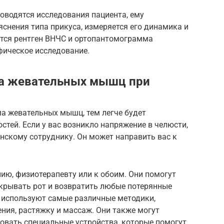
оводятся исследования пациента, ему
снения типа прикуса, измеряется его динамика и
ется рентген ВНЧС и ортопантомограмма
фическое исследование.
ма жевательных мышц при
ма жевательных мышц, тем легче будет
тей. Если у вас возникло напряжение в челюсти,
нскому сотруднику. Он может направить вас к
нию, физиотерапевту или к обоим. Они помогут
крывать рот и возвратить любые потерянные
ы используют самые различные методики,
ния, растяжку и массаж. Они также могут
овать специальные устройства, которые помогут