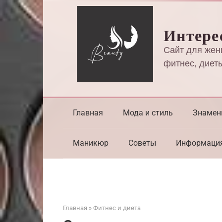
Перейти
к
Интере
контенту
Сайт для жен
фитнес, диеты
Главная
Мода и стиль
Знамен
Маникюр
Советы
Информаци
Главная
»
Фитнес и диета