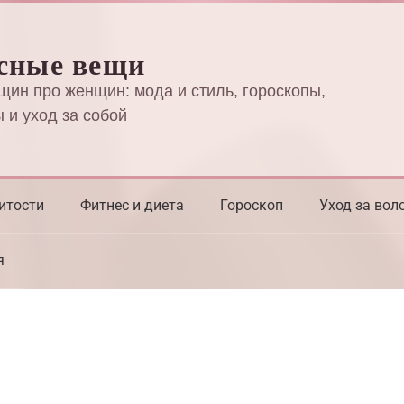
сные вещи
щин про женщин: мода и стиль, гороскопы,
 и уход за собой
итости
Фитнес и диета
Гороскоп
Уход за вол
я