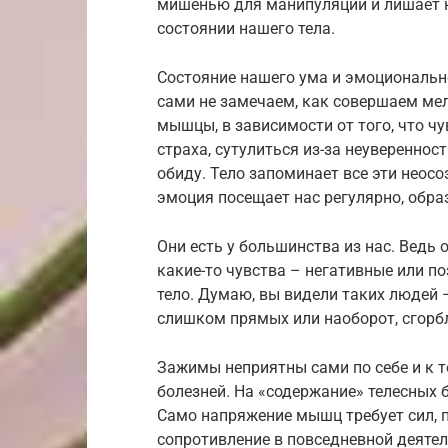
мишенью для манипуляций и лишает н
состоянии нашего тела.
Состояние нашего ума и эмоциональн
сами не замечаем, как совершаем ме
мышцы, в зависимости от того, что 
страха, сутулиться из-за неувереннос
обиду. Тело запоминает все эти неос
эмоция посещает нас регулярно, обр
Они есть у большинства из нас. Ведь
какие-то чувства – негативные или по
тело. Думаю, вы видели таких людей 
слишком прямых или наоборот, сгорб
Зажимы неприятны сами по себе и к 
болезней. На «содержание» телесных 
Само напряжение мышц требует сил, 
сопротивление в повседневной деятел