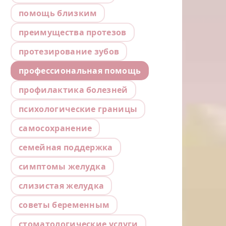
помощь близким
преимущества протезов
протезирование зубов
профессиональная помощь
профилактика болезней
психологические границы
самосохранение
семейная поддержка
симптомы желудка
слизистая желудка
советы беременным
стоматологические услуги