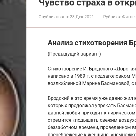
Чувство страха в отк
Опубликовано:
23 Дек 2021
Рубрика:
Фитнес
Анализ стихотворения Б
(Предыдущий вариант)
Стихотворение И. Бродского «Дорогая
написано в 1989 г. с подзаголовком М
возлюбленной Марине Басмановой, с к
Бродский в это время уже давно жил 
которых продолжал упрекать Басманов
давней любви приходят к лирическому
стремится «подышать свежим воздухо
беззаботном времени, проведенном вм
пренебрежение к женщине: «немножко 