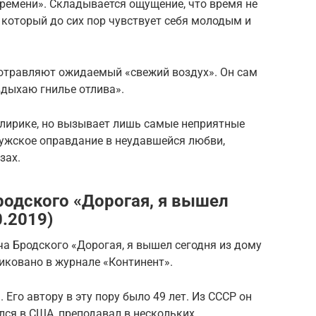
времени». Складывается ощущение, что время не
который до сих пор чувствует себя молодым и
отравляют ожидаемый «свежий воздух». Он сам
вдыхаю гнилье отлива».
 лирике, но вызывает лишь самые неприятные
 мужское оправдание в неудавшейся любви,
зах.
родского «Дорогая, я вышел
0.2019)
а Бродского «Дорогая, я вышел сегодня из дому
иковано в журнале «Континент».
 Его автору в эту пору было 49 лет. Из СССР он
лся в США, преподавал в нескольких