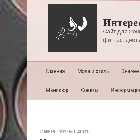
Перейти
к
Интере
контенту
Сайт для жен
фитнес, диеты
Главная
Мода и стиль
Знамен
Маникюр
Советы
Информаци
Главная
»
Фитнес и диета