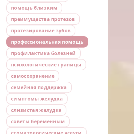
помощь близким
преимущества протезов
протезирование зубов
профессиональная помощь
профилактика болезней
психологические границы
самосохранение
семейная поддержка
симптомы желудка
слизистая желудка
советы беременным
стоматологические услуги