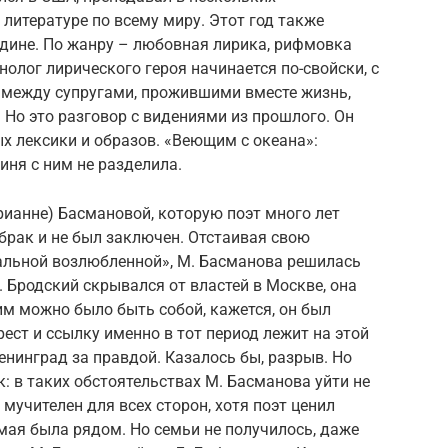
 литературе по всему миру. Этот год также
одине. По жанру – любовная лирика, рифмовка
нолог лирического героя начинается по-свойски, с
 между супругами, прожившими вместе жизнь,
». Но это разговор с видениями из прошлого. Он
х лексики и образов. «Веющим с океана»:
оиня с ним не разделила.
ианне) Басмановой, которую поэт много лет
брак и не был заключен. Отстаивая свою
еальной возлюбленной», М. Басманова решилась
И. Бродский скрывался от властей в Москве, она
ним можно было быть собой, кажется, он был
рест и ссылку именно в тот период лежит на этой
енинград за правдой. Казалось бы, разрыв. Но
 в таких обстоятельствах М. Басманова уйти не
мучителен для всех сторон, хотя поэт ценил
мая была рядом. Но семьи не получилось, даже