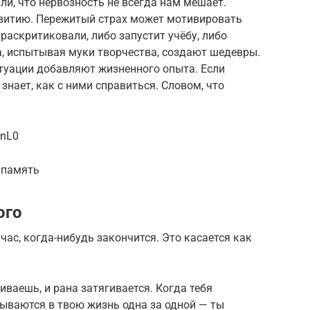
ли, что нервозность не всегда нам мешает.
звитию. Пережитый страх может мотивировать
 раскритиковали, либо запустит учёбу, либо
а, испытывая муки творчества, создают шедевры.
итуации добавляют жизненного опыта. Если
знает, как с ними справиться. Словом, что
dnL0
 память
ого
йчас, когда-нибудь закончится. Это касается как
ваешь, и рана затягивается. Когда тебя
рываются в твою жизнь одна за одной — ты