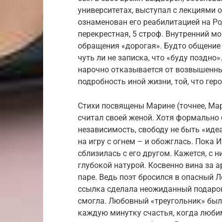
университетах, выступал с лекциями о
ознаменован его реабилитацией на Р
перекрестная, 5 строф. Внутренний мо
обращения «дорогая». Будто общение
чуть ли не записка, что «буду поздно
нарочно отказывается от возвышенны
подробность иной жизни, той, что гер
Стихи посвящены Марине (точнее, Мар
считал своей женой. Хотя формально 
независимость, свободу не быть «ид
на игру с огнем – и обожглась. Пока 
сблизилась с его другом. Кажется, с 
глубокой натурой. Косвенно вина за а
паре. Ведь поэт бросился в опасный Л
ссылка сделала неожиданный подарок:
смогла. Любовный «треугольник» был 
каждую минутку счастья, когда люби