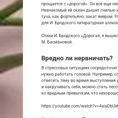
прощается с «дорогой». Он все еще пиш
Незнакомый ей океан дышит гнилью и
туча, как фортепьяно; закат веером.
для И. Бродского литературная аллюзи
Стихи И. Бродского «Дорогая, я выше
М. Басмановой.
Вредно ли нервничать?
В стрессовых ситуациях сосредоточит
нужно работать головой. Например, 
ответить тему во время выступления 
и накручивать себя, можно стать пес
ко вредным привычкам, что нехорошо
https://youtube.com/watch?v=4aiaDbUe