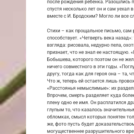
после рождения ребенка. Разошлись п
спустя несколько лет он и сам уехал 
вместе с И. Бродским? Могло ли все 
Стихи – как прощальное письмо, сам р
способствует. «Четверть века назад»:
взгляда: рисовала, недурно пела, охо
признает, что не знал ее настоящую.
Бобышева, которого поэтом он не жел
ничего совместного в эти годы. «Погл
другу, тогда как для героя она – та,
Что ж, теперь ей остается лишь прово
«Расстоянья немыслимые»: их раздели
Впрочем, смерть разделяет куда боле
плену одно ее имя. Он расплатился д
глупым то, что казалось значительным
обломках, смысл которых понятен тол
же, фото пусть будет доказательством
могущественнее разрушительного време