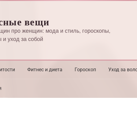
сные вещи
щин про женщин: мода и стиль, гороскопы,
 и уход за собой
итости
Фитнес и диета
Гороскоп
Уход за вол
я