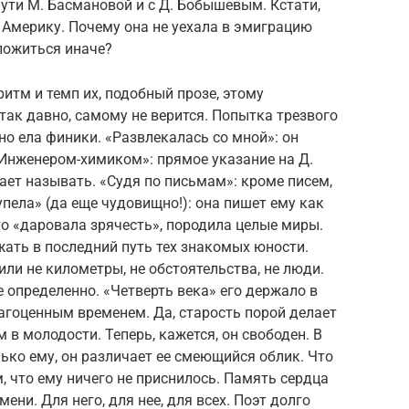
ути М. Басмановой и с Д. Бобышевым. Кстати,
в Америку. Почему она не уехала в эмиграцию
сложиться иначе?
итм и темп их, подобный прозе, этому
 так давно, самому не верится. Попытка трезвого
тно ела финики. «Развлекалась со мной»: он
 «Инженером-химиком»: прямое указание на Д.
ает называть. «Судя по письмам»: кроме писем,
упела» (да еще чудовищно!): она пишет ему как
 что «даровала зрячесть», породила целые миры.
жать в последний путь тех знакомых юности.
ли не километры, не обстоятельства, не люди.
е определенно. «Четверть века» его держало в
рагоценным временем. Да, старость порой делает
 в молодости. Теперь, кажется, он свободен. В
ько ему, он различает ее смеющийся облик. Что
, что ему ничего не приснилось. Память сердца
ни. Для него, для нее, для всех. Поэт долго