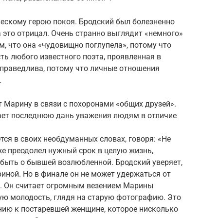
ческому герою покоя. Бродский был болезненно
 это отрицал. Очень странно выглядит «немного»
, что она «чудовищно поглупела», потому что
ь любого известного поэта, проявленная в
справедлива, потому что личные отношения
.
 Марину в связи с похоронами «общих друзей».
дает последнюю дань уважения людям в отличие
тся в своих необдуманных словах, говоря: «Не
же преодолел нужный срок в целую жизнь,
абыть о бывшей возлюбленной. Бродский уверяет,
риной. Но в финале он не может удержаться от
. Он считает огромным везением Марины
ю молодость, глядя на старую фотографию. Это
нию к постаревшей женщине, которое нисколько