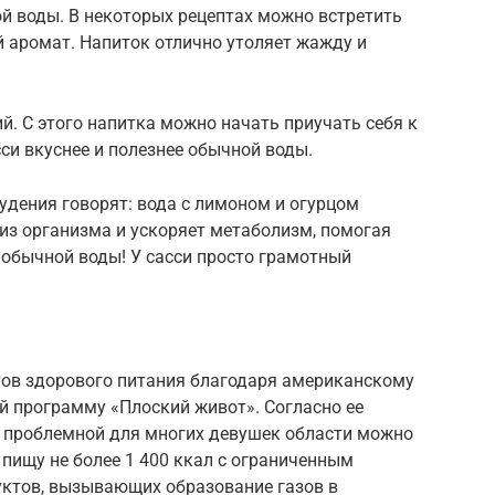
вой воды. В некоторых рецептах можно встретить
 аромат. Напиток отлично утоляет жажду и
ий. С этого напитка можно начать приучать себя к
си вкуснее и полезнее обычной воды.
дения говорят: вода с лимоном и огурцом
з организма и ускоряет метаболизм, помогая
е обычной воды! У сасси просто грамотный
птов здорового питания благодаря американскому
й программу «Плоский живот». Cогласно ее
в проблемной для многих девушек области можно
 пищу не более 1 400 ккал c ограниченным
уктов, вызывающих образование газов в