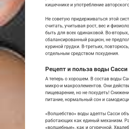
кишечнике и употребление авторского
Не советую придерживаться этой сис
считать, учитывая рост, вес и физиол
быть для всех одинаковой. Во-вторых
сбалансированный рацион, не предпо
куриной грудки. В-третьих, повторюсь
отдельным средством похудения.
Рецепт и польза воды Сасси
А теперь о хорошем. В состав воды С
микро-и макроэлементов. Они действ
пищеварение, но не похудеть! Снижени
питание, нормальный сон и cамодисц
«Волшебство» воды адепты Сасси об
работающих как единый механизм. Ра
«волшебные», как и огуречной. Хвал