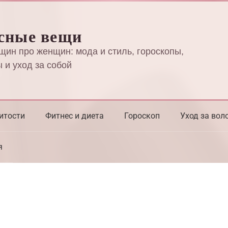
сные вещи
щин про женщин: мода и стиль, гороскопы,
 и уход за собой
итости
Фитнес и диета
Гороскоп
Уход за вол
я