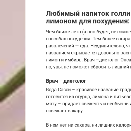
Любимый напиток голлив
лимоном для похудения: 
Чем ближе лето (а оно будет, не сом
способах похудения. Тем более в кара
развлечений — еда. Неудивительно, ч
названием скрывается довольно распр
лимон и имбирь. Врач –диетолог Окса
но, увы, не поможет сбросить лишний 
Врач – диетолог
Вода Cасси – красивое название тра
готовится из огурца, лимона и питье
мяту – придает свежесть и необычный
освежает в жару.
В нем нет ни сахара, ни лишних калор