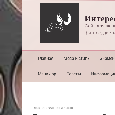
Перейти
к
Интере
контенту
Сайт для жен
фитнес, диеты
Главная
Мода и стиль
Знамен
Маникюр
Советы
Информаци
Главная
»
Фитнес и диета