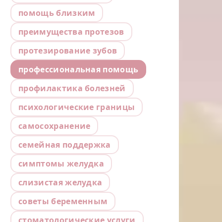
помощь близким
преимущества протезов
протезирование зубов
профессиональная помощь
профилактика болезней
психологические границы
самосохранение
семейная поддержка
симптомы желудка
слизистая желудка
советы беременным
стоматологические услуги