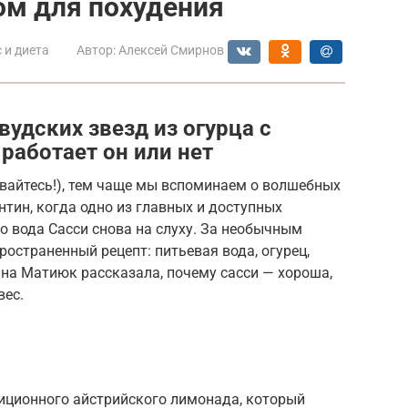
ом для похудения
 и диета
Автор:
Алексей Смирнов
удских звезд из огурца с
работает он или нет
невайтесь!), тем чаще мы вспоминаем о волшебных
нтин, когда одно из главных и доступных
то вода Сасси снова на слуху. За необычным
остраненный рецепт: питьевая вода, огурец,
на Матиюк рассказала, почему сасси — хороша,
вес.
диционного айстрийского лимонада, который