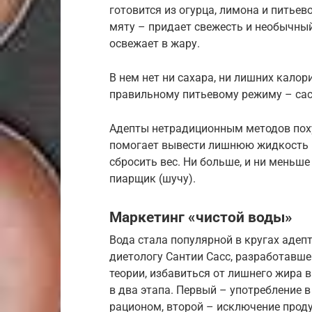
готовится из огурца, лимона и питье
мяту – придает свежесть и необычный
освежает в жару.
В нем нет ни сахара, ни лишних калор
правильному питьевому режиму – сас
Адепты нетрадиционным методов поху
помогает вывести лишнюю жидкость и
сбросить вес. Ни больше, и ни меньш
пиарщик (шучу).
Маркетинг «чистой воды»
Вода стала популярной в кругах аде
диетологу Сантии Cасс, разработавше
теории, избавиться от лишнего жира 
в два этапа. Первый – употребление в
рационом, второй – исключение прод