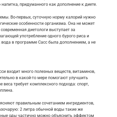
 напитка, придуманного как дополнение к диете.
темы. Во-первых, суточную норму калорий нужно
огические особенности организма. Она не может
, современная диетологи выступает за
лагающей употребление одного бурого риса и
, вода в программе Сасс была дополнением, а не
асси входит много полезных веществ, витаминов,
ительно в какой-то мере помогают улучшить
е веса требует комплексного подхода: cпорт,
иплина.
ъясняют правильным сочетанием ингредиентов,
зочарую: 2 литра обычной воды такие же
ебные оды частично можно объяснить эффектом