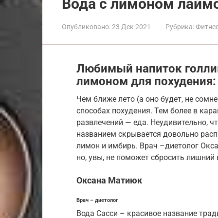
Вода с лимоном лайм
Опубликовано:
23 Дек 2021
Рубрика:
Фитнес
Любимый напиток голлив
лимоном для похудения: 
Чем ближе лето (а оно будет, не сом
способах похудения. Тем более в кара
развлечений — еда. Неудивительно, ч
названием скрывается довольно распр
лимон и имбирь. Врач –диетолог Окса
но, увы, не поможет сбросить лишний 
Оксана Матиюк
Врач – диетолог
Вода Cасси – красивое название тра