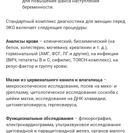
для повышения шанса наступления
беременности.
Стандартный комплекс диагностики для женщин перед
ЭКО включает следующие процедуры:
Анализы крови
– клинический, биохимический (на
белок, холестерин, мочевину, креатинин и т. д.),
гормональный (АМГ, ФСГ, ЛГ и другие), на инфекции
(ВИЧ, гепатиты В и С, сифилис, TORCH-комплекс), на
резус-фактор и группу крови;
Мазки из цервикального канала и влагалища
–
микроскопическое исследование, посев на мико- и
уреплазму, цитологическое исследование соскоба с
шейки матки, исследование на ДНК хламидии,
цитомегаловируса, герпесвируса;
Функциональные обследования
– флюорография,
электрокардиограмма, ультразвуковое исследование
щитовидной и паращитовидной желез, органов малого