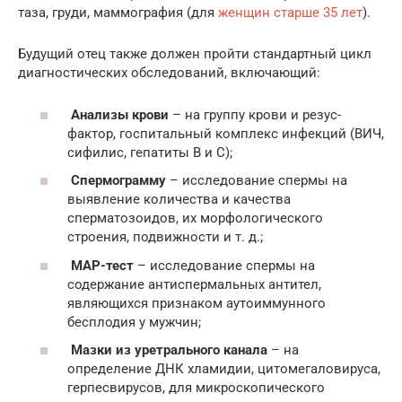
таза, груди, маммография (для
женщин старше 35 лет
).
Будущий отец также должен пройти стандартный цикл
диагностических обследований, включающий:
Анализы крови
– на группу крови и резус-
фактор, госпитальный комплекс инфекций (ВИЧ,
сифилис, гепатиты В и С);
Спермограмму
– исследование спермы на
выявление количества и качества
сперматозоидов, их морфологического
строения, подвижности и т. д.;
MAP-тест
– исследование спермы на
содержание антиспермальных антител,
являющихся признаком аутоиммунного
бесплодия у мужчин;
Мазки из уретрального канала
– на
определение ДНК хламидии, цитомегаловируса,
герпесвирусов, для микроскопического