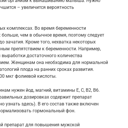
ский организм к вынашиванию малыша. Нужно
учшится – увеличится вероятность
ых комплексах. Во время беременности
 больше, чем в обычное время, поэтому следует
о зачатия. Кроме того, нехватка некоторых
зным препятствием к беременности. Например,
 выработки достаточного количества
нием. Женщинам она необходима для нормальной
тологий плода на ранних сроках развития.
00 мкг фолиевой кислоты.
ам нужен йод, магний, витамины Е, С, B2, В6.
равильных дозировках содержит препарат
о узнать здесь). В его состав также включен
 нормализовать гормональный фон.
й препарат для повышения мужской