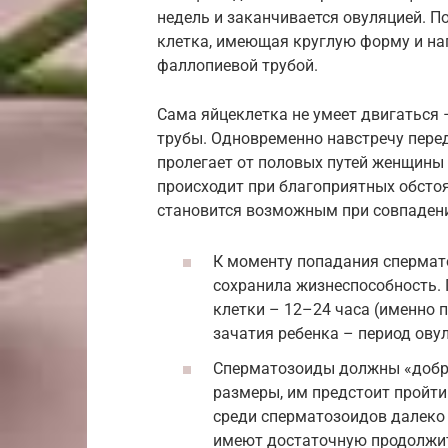
недель и заканчивается овуляцией. П
клетка, имеющая круглую форму и н
фаллопиевой трубой.
Сама яйцеклетка не умеет двигаться
трубы. Одновременно навстречу пере
пролегает от половых путей женщины 
происходит при благоприятных обстоя
становится возможным при совпадени
К моменту попадания спермат
сохранила жизнеспособность.
клетки – 12–24 часа (именно 
зачатия ребенка – период овул
Сперматозоиды должны «добра
размеры, им предстоит пройти
среди сперматозоидов далеко 
имеют достаточную продолжит