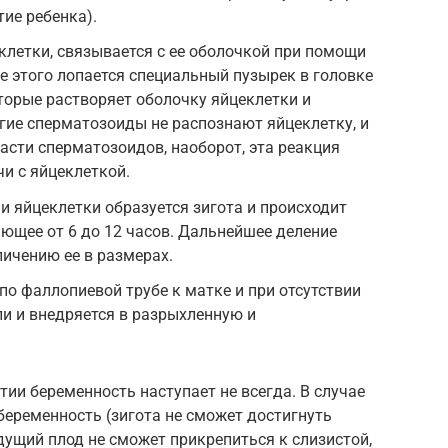
ие ребенка).
клетки, связывается с ее оболочкой при помощи
е этого лопается специальный пузырек в головке
торые растворяет оболочку яйцеклетки и
гие сперматозоиды не распознают яйцеклетку, и
 части сперматозоидов, наоборот, эта реакция
чи с яйцеклеткой.
и яйцеклетки образуется зигота и происходит
ающее от 6 до 12 часов. Дальнейшее деление
личению ее в размерах.
по фаллопиевой трубе к матке и при отсутствии
ли и внедряется в разрыхленную и
и беременность наступает не всегда. В случае
еременность (зигота не сможет достигнуть
удущий плод не сможет прикрепиться к слизистой,