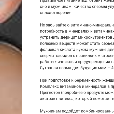
Правильное питание подготовит жен
оно и мужчинам: качество спермы ул
оплодотворения.
Не забывайте о витаминно-минеральн
потребность в минералах и витаминах
устранить дефицит микронутриентов д
полезных веществ может стать серье
фолиевая кислота нужна мужчине для
сперматозоидов с правильным строе
работы яичников и предупреждения па
Суточная норма для будущих мам – 4
При подготовке к беременности женщин
Комплекс витаминов и минералов в п
Прегнотон (подробнее о продукте можн
экстракт витекса, который помогает
Мужчинам подойдет комбинированны