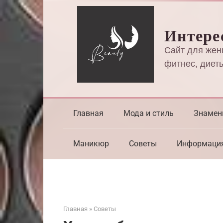
Перейти
к
Интере
контенту
Сайт для жен
фитнес, диеты
Главная
Мода и стиль
Знамен
Маникюр
Советы
Информаци
Главная
»
Советы