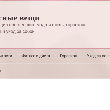
сные вещи
щин про женщин: мода и стиль, гороскопы,
 и уход за собой
итости
Фитнес и диета
Гороскоп
Уход за вол
я