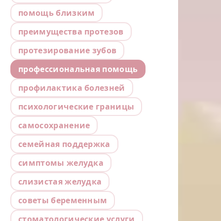
помощь близким
преимущества протезов
протезирование зубов
профессиональная помощь
профилактика болезней
психологические границы
самосохранение
семейная поддержка
симптомы желудка
слизистая желудка
советы беременным
стоматологические услуги