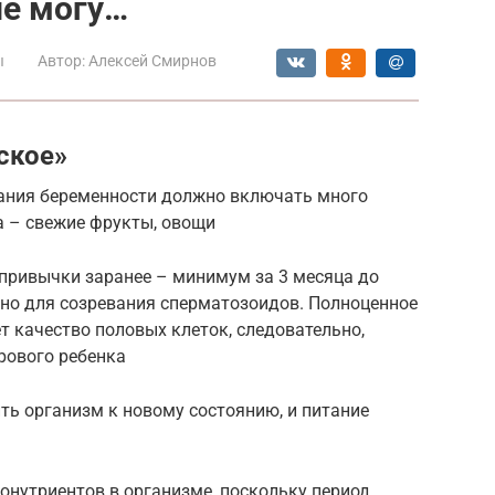
не могу…
ы
Автор:
Алексей Смирнов
ское»
ания беременности должно включать много
а – свежие фрукты, овощи
привычки заранее – минимум за 3 месяца до
жно для созревания сперматозоидов. Полноценное
 качество половых клеток, следовательно,
рового ребенка
ть организм к новому состоянию, и питание
онутриентов в организме, поскольку период