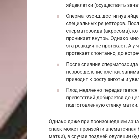
яйцеклетки (осуществить зачат
Сперматозоид, достигнув яйце
специальных рецепторов. Посл
сперматозоида (акросома), ко
проникает внутрь. Однако мно
эта реакция не протекает. А у
протекает спонтанно, до встре
После слияния сперматозоида 
первое деление клетки, заним
приводит к росту зиготы и уве
Плод медленно передвигается 
препятствий добирается до це
подготовленную стенку матки.
Однако даже при произошедшем зачати
спаек может произойти внематочная б
матки), в случае поздней овуляции б