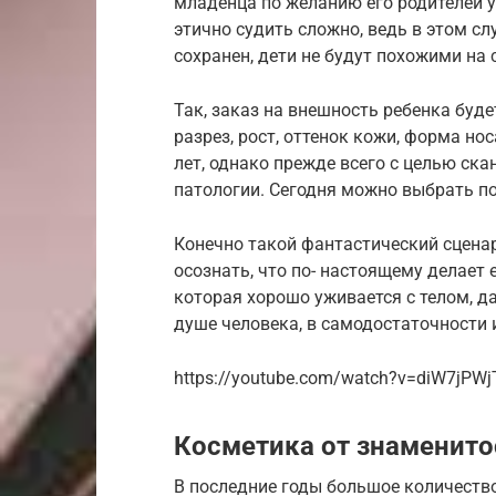
младенца по желанию его родителей 
этично судить сложно, ведь в этом сл
сохранен, дети не будут похожими на 
Так, заказ на внешность ребенка будет
разрез, рост, оттенок кожи, форма нос
лет, однако прежде всего с целью ск
патологии. Сегодня можно выбрать по
Конечно такой фантастический сценар
осознать, что по- настоящему делает 
которая хорошо уживается с телом, д
душе человека, в самодостаточности 
https://youtube.com/watch?v=diW7jPWj
Косметика от знаменито
В последние годы большое количеств