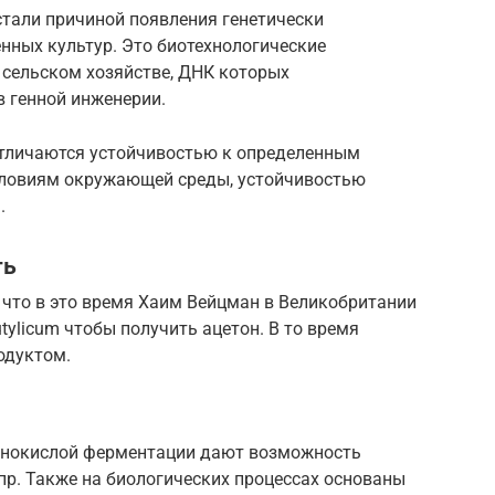
стали причиной появления генетически
ных культур. Это биотехнологические
 сельском хозяйстве, ДНК которых
 генной инженерии.
отличаются устойчивостью к определенным
словиям окружающей среды, устойчивостью
.
ть
, что в это время Хаим Вейцман в Великобритании
utylicum чтобы получить ацетон. В то время
одуктом.
чнокислой ферментации дают возможность
 пр. Также на биологических процессах основаны