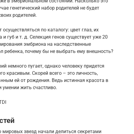
уже в эмбриональном состоянии. Насколько это
учае генетический набор родителей не будет
своих родителей.
 осуществляться по каталогу: цвет глаз, их
а и губ и т. д. Селекция генов существует уже 20
анирования эмбриона на наследственные
л ребенка, почему бы не выбрать ему внешность?
ий немного пугает, однако человеку придется
его красивым. Скорей всего – это личность,
анным ей от рождения. Ведь истинная красота в
и умении жить счастливо.
TDI
стей
о мировых звезд начали делиться секретами