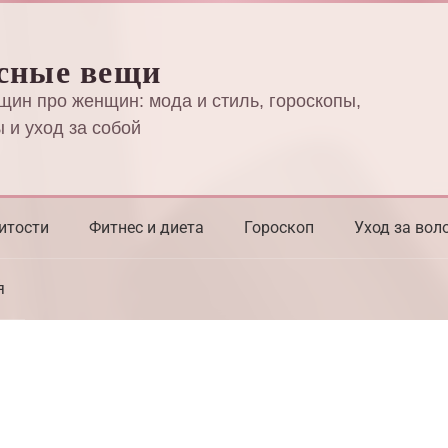
сные вещи
щин про женщин: мода и стиль, гороскопы,
 и уход за собой
итости
Фитнес и диета
Гороскоп
Уход за вол
я