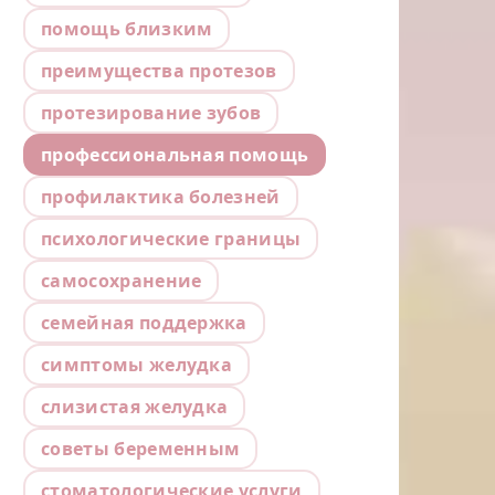
помощь близким
преимущества протезов
протезирование зубов
профессиональная помощь
профилактика болезней
психологические границы
самосохранение
семейная поддержка
симптомы желудка
слизистая желудка
советы беременным
стоматологические услуги