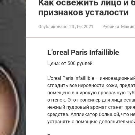
Как освежить лицо и 
признаков усталости
Опубликовано:
23 Дек 2021
Рубрика:
Макия
L’oreal Paris Infaillible
Цена: от 500 рублей.
L’oreal Paris Infaillible – инновацио
сгладить все неровности кожи, прида
помещено в широкую прозрачную тубу
оттенок. Этот консилер для лица осн
нежный пудровый аромат станет при
средства. Аппликатор большой, что н
устранять с помощью дополнительной 