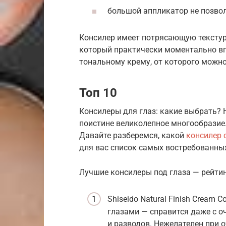
большой аппликатор не позвол
Консилер имеет потрясающую текстур
который практически моментально вп
тональному крему, от которого можно
Топ 10
Консилеры для глаз: какие выбрать?
поистине великолепное многообразие.
Давайте разберемся, какой
консилер 
для вас список самых востребованных
Лучшие консилеры под глаза — рейтин
Shiseido Natural Finish Cream 
глазами — справится даже с о
и разводов. Нежелателен при о