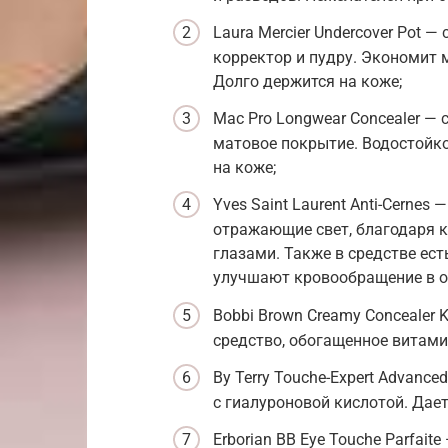
Laura Mercier Undercover Pot —
корректор и пудру. Экономит 
Долго держится на коже;
Mac Pro Longwear Concealer — 
матовое покрытие. Водостойко
на коже;
Yves Saint Laurent Anti-Cernes
отражающие свет, благодаря 
глазами. Также в средстве ес
улучшают кровообращение в о
Bobbi Brown Creamy Concealer
средство, обогащенное витам
By Terry Touche-Expert Advanc
с гиалуроновой кислотой. Дае
Erborian BB Eye Touche Parfai