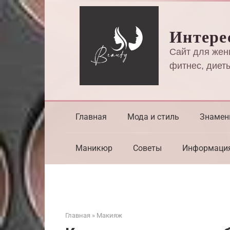
Перейти
к
Интере
контенту
Сайт для жен
фитнес, диеты
Главная
Мода и стиль
Знамен
Маникюр
Советы
Информаци
Главная
»
Макияж