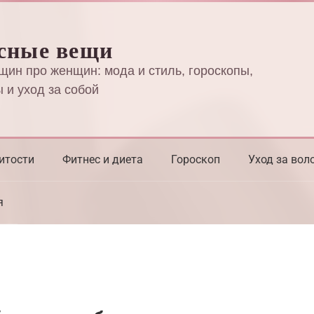
сные вещи
щин про женщин: мода и стиль, гороскопы,
 и уход за собой
итости
Фитнес и диета
Гороскоп
Уход за вол
я