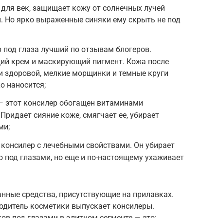
для век, защищает кожу от солнечных лучей
и. Но ярко выраженные синяки ему скрыть не под
ер под глаза лучший по отзывам блогеров.
щий крем и маскирующий пигмент. Кожа после
и здоровой, мелкие морщинки и темные круги
о наносится;
er — этот консилер обогащен витаминами
Придает сияние коже, смягчает ее, убирает
ми;
 — консилер с лечебными свойствами. Он убирает
 под глазами, но еще и по-настоящему ухаживает
ванные средства, присутствующие на прилавках.
одитель косметики выпускает консилеры.
ов под глазами в элитном сегменте — это: