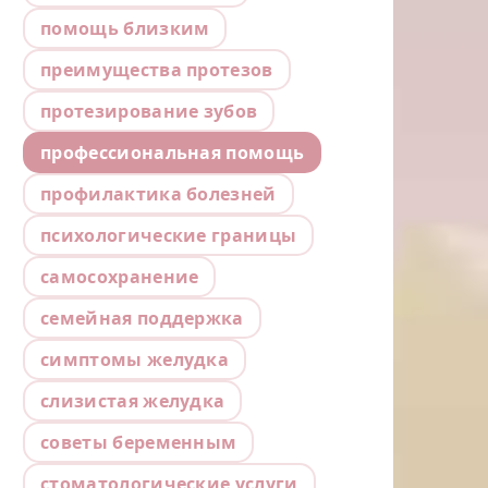
помощь близким
преимущества протезов
протезирование зубов
профессиональная помощь
профилактика болезней
психологические границы
самосохранение
семейная поддержка
симптомы желудка
слизистая желудка
советы беременным
стоматологические услуги