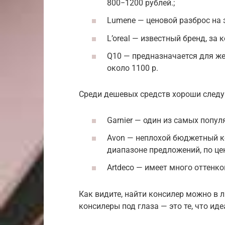
800−1200 рублей.;
Lumene — ценовой разброс на э
L’oreal — известный бренд, за 
Q10 — предназначается для ж
около 1100 р.
Среди дешевых средств хороши след
Garnier — один из самых попул
Avon — неплохой бюджетный ко
диапазоне предложений, по цен
Artdeco — имеет много оттенков
Как видите, найти консилер можно в
консилеры под глаза — это те, что и