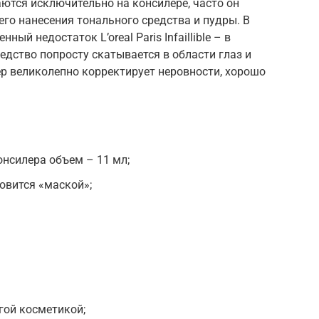
ются исключительно на консилере, часто он
го нанесения тонального средства и пудры. В
ый недостаток L’oreal Paris Infaillible – в
едство попросту скатывается в области глаз и
ер великолепно корректирует неровности, хорошо
онсилера объем – 11 мл;
новится «маской»;
гой косметикой;