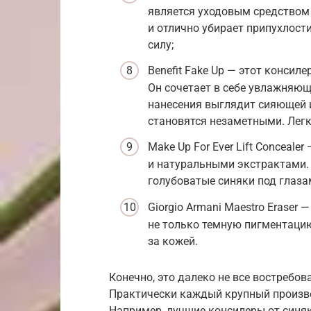
является уходовым средством 
и отлично убирает припухлост
силу;
Benefit Fake Up — этот консил
Он сочетает в себе увлажняю
нанесения выглядит сияющей 
становятся незаметными. Легк
Make Up For Ever Lift Conceal
и натуральными экстрактами. 
голубоватые синяки под глаза
Giorgio Armani Maestro Eraser
не только темную пигментацию
за кожей.
Конечно, это далеко не все востребо
Практически каждый крупный произв
Например, лучшие консилеры от синяк