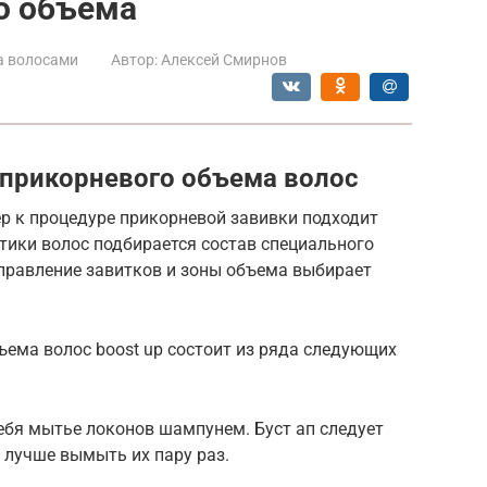
о объема
а волосами
Автор:
Алексей Смирнов
я прикорневого объема волос
 к процедуре прикорневой завивки подходит
тики волос подбирается состав специального
аправление завитков и зоны объема выбирает
ема волос boost up состоит из ряда следующих
себя мытье локонов шампунем. Буст ап следует
 лучше вымыть их пару раз.