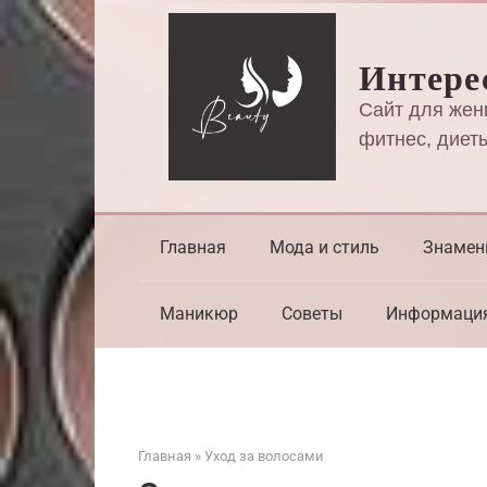
Перейти
к
Интере
контенту
Сайт для жен
фитнес, диеты
Главная
Мода и стиль
Знамен
Маникюр
Советы
Информаци
Главная
»
Уход за волосами