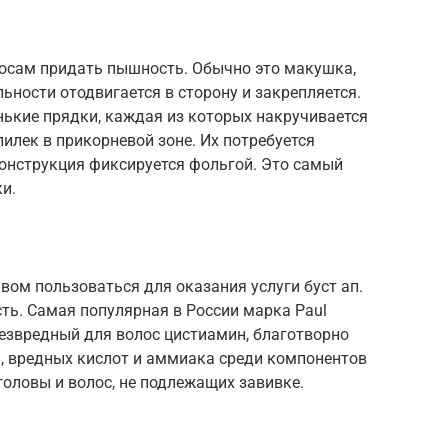
олосам придать пышность. Обычно это макушка,
льности отодвигается в сторону и закрепляется.
ькие прядки, каждая из которых накручивается
илек в прикорневой зоне. Их потребуется
конструкция фиксируется фольгой. Это самый
и.
вом пользоваться для оказания услуги буст ап.
ть. Самая популярная в России марка Paul
 безвредный для волос цистиамин, благотворно
а, вредных кислот и аммиака среди компонентов
 головы и волос, не подлежащих завивке.