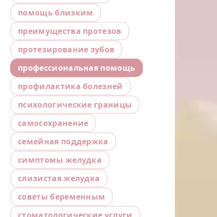
помощь близким
преимущества протезов
протезирование зубов
профессиональная помощь
профилактика болезней
психологические границы
самосохранение
семейная поддержка
симптомы желудка
слизистая желудка
советы беременным
стоматологические услуги