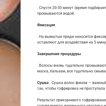
. Спустя 20-30 минут (время подбирае
промываются водой.
Фиксация
. На вымытые пряди наносится фиксир
оставляют для воздействия на 5 мину
Завершение процедуры
. Волосы вновь тщательно промывают
маска, бальзам, все тщательно смыва
Сушка
. Сушка волос феном — важный 
так, чтобы гофрировка не проступала
Результат прикорневого гофрирования
голове вместо жиденького хвостика 