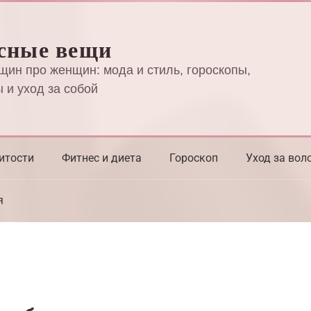
сные вещи
щин про женщин: мода и стиль, гороскопы,
 и уход за собой
итости
Фитнес и диета
Гороскоп
Уход за вол
я