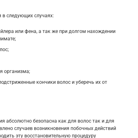
 в следующих случаях:
йлера или фена, а так же при долгом нахождении
лимате;
лос;
я организма;
подстриженные кончики волос и уберечь их от
я абсолютно безопасна как для волос так и для
влено случаев возникновения побочных действий
водить эту восстановительную процедуру