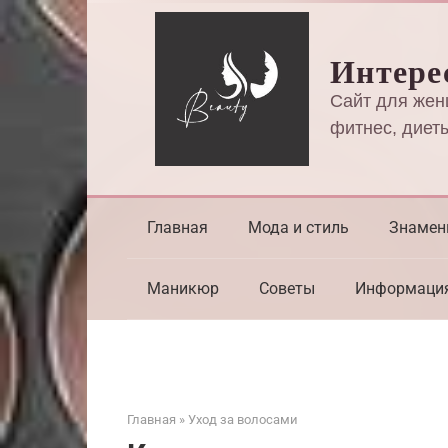
Перейти
к
Интере
контенту
Сайт для жен
фитнес, диеты
Главная
Мода и стиль
Знамен
Маникюр
Советы
Информаци
Главная
»
Уход за волосами