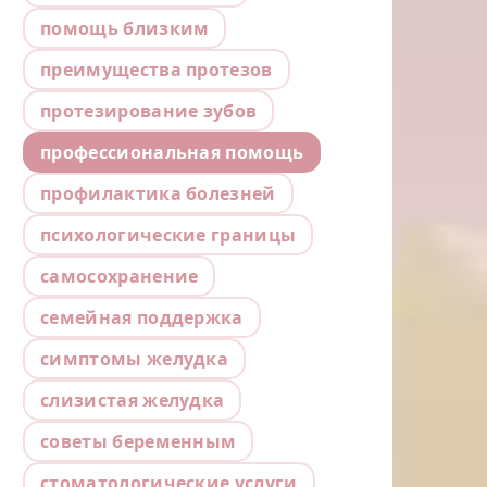
помощь близким
преимущества протезов
протезирование зубов
профессиональная помощь
профилактика болезней
психологические границы
самосохранение
семейная поддержка
симптомы желудка
слизистая желудка
советы беременным
стоматологические услуги