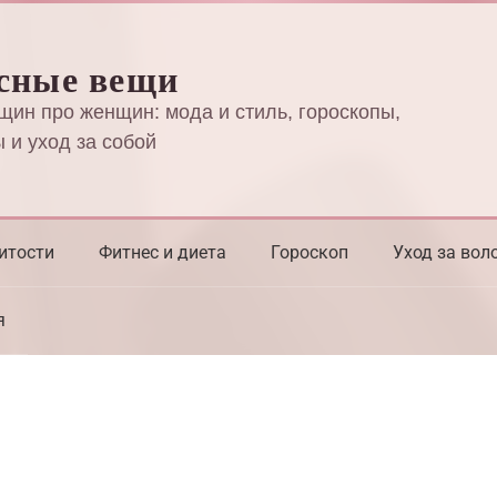
сные вещи
щин про женщин: мода и стиль, гороскопы,
 и уход за собой
итости
Фитнес и диета
Гороскоп
Уход за вол
я