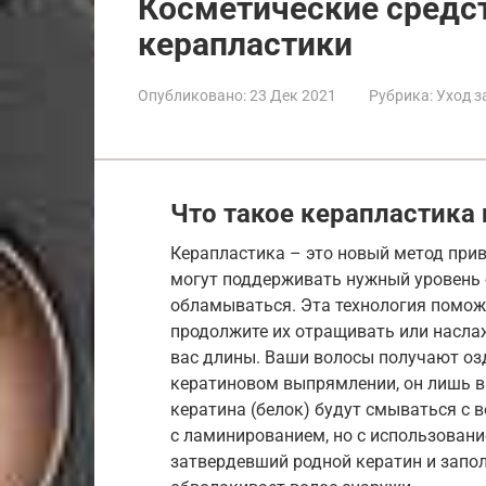
Косметические средс
керапластики
Опубликовано:
23 Дек 2021
Рубрика:
Уход з
Что такое керапластика 
Керапластика – это новый метод прив
могут поддерживать нужный уровень 
обламываться. Эта технология помож
продолжите их отращивать или насл
вас длины. Ваши волосы получают оз
кератиновом выпрямлении, он лишь в
кератина (белок) будут смываться с 
с ламинированием, но с использовани
затвердевший родной кератин и запол