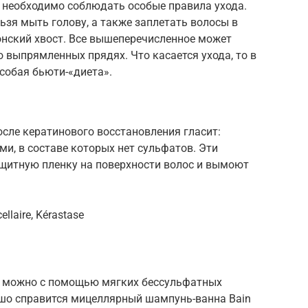
, необходимо соблюдать особые правила ухода.
льзя мыть голову, а также заплетать волосы в
онский хвост. Все вышеперечисленное может
 выпрямленных прядях. Что касается ухода, то в
собая бьюти-«диета».
осле кератинового восстановления гласит:
и, в составе которых нет сульфатов. Эти
щитную пленку на поверхности волос и вымоют
laire, Kérastase
 можно с помощью мягких бессульфатных
шо справится мицеллярный шампунь-ванна Bain