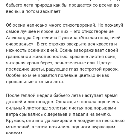
бабьего лета природа как бы прощается со всеми до
весны, а потом засыпает.
Об осени написано много стихотворений. Но пожалуй
самое лучшее и яркое из них – это стихотворение
Александра Сергеевича Пушкина «Унылая пора, очей
очарованье» . В его строках раскрыта вся красота и
нежность осенних дней. Осень завораживает своей
грациозной живописностью: красные листья осин,
янтарная крона берез, вечнозеленые ели. Цветут
последние цветы, радующие глаз пестротой красок.
Особенно мне нравятся полевые цветы,они как
прощальные огоньки лета.
После теплой недели бабьего лета наступает время
дождей и листопадов. Однажды я попала под очень
сильный листопад: золотые листья под порывами
ветра срывались с деревьев и падали на землю.
Кружась, они иногда замирали в воздухе на несколько
мгновений, а затем ложились под ноги шуршащим
ковром.