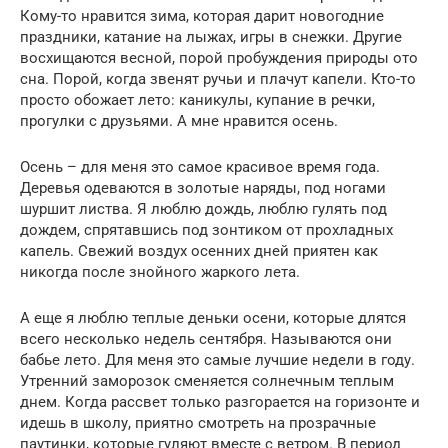
Кому-то нравится зима, которая дарит новогодние
праздники, катание на лыжах, игры в снежки. Другие
восхищаются весной, порой пробуждения природы ото
сна. Порой, когда звенят ручьи и плачут капели. Кто-то
просто обожает лето: каникулы, купание в речки,
прогулки с друзьями. А мне нравится осень.
Осень – для меня это самое красивое время года.
Деревья одеваются в золотые наряды, под ногами
шуршит листва. Я люблю дождь, люблю гулять под
дождем, спрятавшись под зонтиком от прохладных
капель. Свежий воздух осенних дней приятен как
никогда после знойного жаркого лета.
А еще я люблю теплые деньки осени, которые длятся
всего несколько недель сентября. Называются они
бабье лето. Для меня это самые лучшие недели в году.
Утренний заморозок сменяется солнечным теплым
днем. Когда рассвет только разгорается на горизонте и
идешь в школу, приятно смотреть на прозрачные
паутинки, которые гуляют вместе с ветром. В период