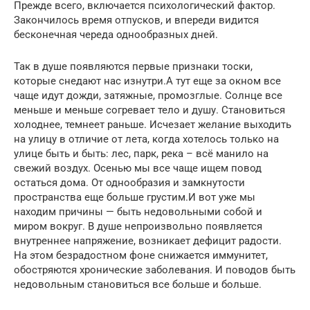
Прежде всего, включается психологический фактор.
Закончилось время отпусков, и впереди видится
бесконечная череда однообразных дней.
Так в душе появляются первые признаки тоски,
которые снедают нас изнутри.А тут еще за окном все
чаще идут дожди, затяжные, промозглые. Солнце все
меньше и меньше согревает тело и душу. Становиться
холоднее, темнеет раньше. Исчезает желание выходить
на улицу в отличие от лета, когда хотелось только на
улице быть и быть: лес, парк, река – всё манило на
свежий воздух. Осенью мы все чаще ищем повод
остаться дома. От однообразия и замкнутости
пространства еще больше грустим.И вот уже мы
находим причины — быть недовольными собой и
миром вокруг. В душе непроизвольно появляется
внутреннее напряжение, возникает дефицит радости.
На этом безрадостном фоне снижается иммунитет,
обостряются хронические заболевания. И поводов быть
недовольным становиться все больше и больше.