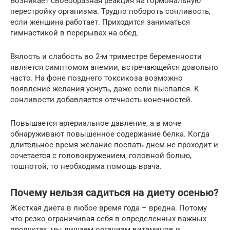
Возникает своеобразная реакция на гормональную
перестройку организма. Трудно побороть сонливость,
если женщина работает. Приходится заниматься
гимнастикой в перерывах на обед.
Вялость и слабость во 2-м триместре беременности
является симптомом анемии, встречающейся довольно
часто. На фоне позднего токсикоза возможно
появление желания уснуть, даже если выспался. К
сонливости добавляется отечность конечностей.
Повышается артериальное давление, а в моче
обнаруживают повышенное содержание белка. Когда
длительное время желание поспать днем не проходит и
сочетается с головокружением, головной болью,
тошнотой, то необходима помощь врача.
Почему нельзя садиться на диету осенью?
Жесткая диета в любое время года – вредна. Потому
что резко ограничивая себя в определенных важных
продуктах, мы лишаем организм витаминов и