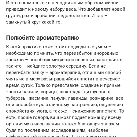
И это в комплексе с неподвижным образом жизни
приводит к новому набору веса. Что добавляет новой
грусти, разочарований, недовольства. И так –
замкнутый круг какой-то.
Полюбите ароматерапию
К этой практике тоже стоит подходить с умом –
необходимо помнить, что переизбыток инородных
запахов – пособник мигрени и нервных расстройств,
так что – найдите золотую середину. Если не
перегибать палку – ароматерапия, отличный способ
унять не в меру разыгравшийся аппетит в вечернее
время суток. Только представьте, сладкие и пряные
запахи ванили, корицы, шоколада, цитрусовых,
туберозы, жасмина, пачули, лаванды, розмарина, все
они способствую отличному настроению, ощущению
спокойствия, уюта, а так же – снижению аппетита. То
есть, проще говоря, ваш мозг подаёт команду всему
организму о насыщении только благодаря запахам.
Судя по последним исследованиям, наиболее
эффективный в вопросе борьбы с лишним весом