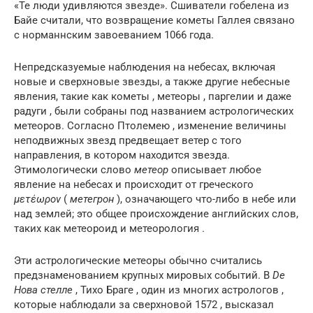
«Те люди удивляются звезде». Сшиватели гобелена из
Байе
считали, что возвращение кометы Галлея связано
с норманнским завоеванием 1066 года.
Непредсказуемые наблюдения на небесах, включая
новые и сверхновые звезды, а также другие небесные
явления, такие как кометы , метеоры , паргелии и даже
радуги , были собраны под названием астрологических
метеоров. Согласно Птолемею , изменение величины
неподвижных звезд предвещает ветер с того
направления, в котором находится звезда.
Этимологически слово
метеор
описывает любое
явление на небесах и происходит от греческого
μετέωρον
(
метегрон
), означающего что-либо в небе или
над землей; это общее происхождение английских слов,
таких как метеороид и метеорология .
Эти астрологические метеоры обычно считались
предзнаменованием крупных мировых событий. В
De
Нова стелле
, Тихо Браге , один из многих астрологов ,
которые наблюдали за сверхновой 1572 , высказал