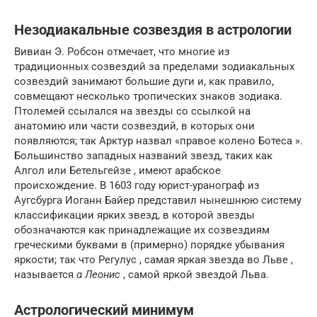
Незодиакальные созвездия в астрологии
Вивиан Э. Робсон отмечает, что многие из
традиционных созвездий за пределами зодиакальных
созвездий занимают большие дуги и, как правило,
совмещают несколько тропических знаков зодиака.
Птолемей ссылался на звезды со ссылкой на
анатомию или части созвездий, в которых они
появляются; так Арктур назвал «правое колено Ботеса ».
Большинство западных названий звезд, таких как
Алгол или Бетельгейзе , имеют арабское
происхождение. В 1603 году юрист-уранограф из
Аугсбурга Иоганн Байер представил нынешнюю систему
классификации ярких звезд, в которой звезды
обозначаются как принадлежащие их созвездиям
греческими буквами в (примерно) порядке убывания
яркости; так что Регулус , самая яркая звезда во Льве ,
называется
α Леонис
, самой яркой звездой Льва.
Астрологический минимум