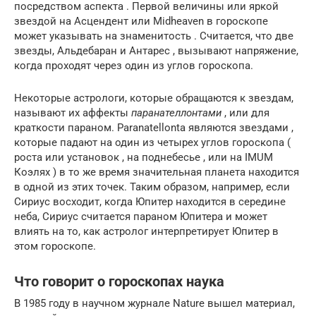
посредством аспекта . Первой величины или яркой
звездой на Асцендент или Midheaven в гороскопе
может указывать на знаменитость . Считается, что две
звезды, Альдебаран и Антарес , вызывают напряжение,
когда проходят через один из углов гороскопа.
Некоторые астрологи, которые обращаются к звездам,
называют их аффекты
паранателлонтами
, или для
краткости параном. Paranatellonta являются звездами ,
которые падают на один из четырех углов гороскопа (
роста или установок , на поднебесье , или на IMUM
Коэлях ) в то же время значительная планета находится
в одной из этих точек. Таким образом, например, если
Сириус восходит, когда Юпитер находится в середине
неба, Сириус считается параном Юпитера и может
влиять на то, как астролог интерпретирует Юпитер в
этом гороскопе.
Что говорит о гороскопах наука
В 1985 году в научном журнале Nature вышел материал,