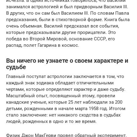
исчезла. В одних источниках говорилось, что Василий
занимался астрологией и был придворным Василия III.
В других, что он сам был Василием III. По словам Павла
предсказания, были в стихотворной форме. Книга была
очень объемная. Василий предсказал все события,
которые предсказывали другие прорицатели. Это
победа во Второй Мировой, основание СССР, его
распад, полет Гагарина в космос.
Вы ничего не узнаете о своем характере и
судьбе
Главный постулат астрологии заключается в том, что
каждый знак зодиака обладает отличительными
чертами, которые определяют характер и даже судьбу.
Масштабный опыт, посвященный этому, провели
канадские ученые, которые 25 лет наблюдали за 200
детьми, рожденными в начале марта 1958 год. Итогом
стало заключение: нет никакого сходства в судьбах
людей, рожденных в одно и то же время.
Физик Джон МакГерви провел обратный эксперимент.