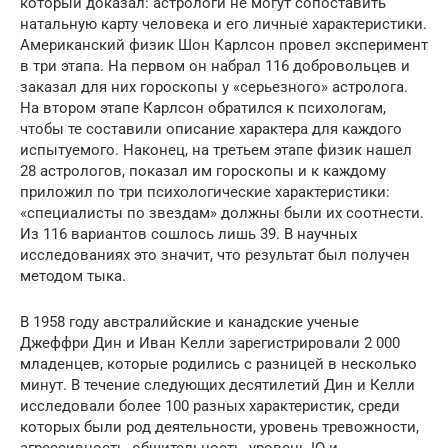
который доказал: астрологи не могут сопоставить
натальную карту человека и его личные характеристики.
Американский физик Шон Карлсон провел эксперимент
в три этапа. На первом он набрал 116 добровольцев и
заказал для них гороскопы у «серьезного» астролога.
На втором этапе Карлсон обратился к психологам,
чтобы те составили описание характера для каждого
испытуемого. Наконец, на третьем этапе физик нашел
28 астрологов, показал им гороскопы и к каждому
приложил по три психологические характеристики:
«специалисты по звездам» должны были их соотнести.
Из 116 вариантов сошлось лишь 39. В научных
исследованиях это значит, что результат был получен
методом тыка.
В 1958 году австралийские и канадские ученые
Джеффри Дин и Иван Келли зарегистрировали 2 000
младенцев, которые родились с разницей в несколько
минут. В течение следующих десятилетий Дин и Келли
исследовали более 100 разных характеристик, среди
которых были род деятельности, уровень тревожности,
агрессивность, общительность, уровень IQ и