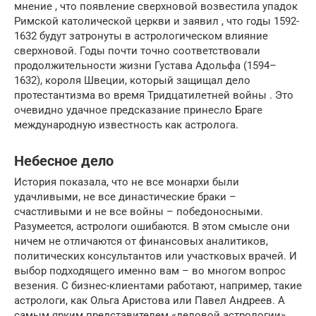
мнение , что появление сверхновой возвестила упадок
Римской католической церкви и заявил , что годы 1592-
1632 будут затронуты в астрологическом влияние
сверхновой. Годы почти точно соответствовали
продолжительности жизни Густава Адольфа (1594–
1632), короля Швеции, который защищал дело
протестантизма во время Тридцатилетней войны . Это
очевидно удачное предсказание принесло Браге
международную известность как астролога.
Небесное дело
История показала, что не все монархи были
удачливыми, не все династические браки –
счастливыми и не все войны – победоносными.
Разумеется, астрологи ошибаются. В этом смысле они
ничем не отличаются от финансовых аналитиков,
политических консультантов или участковых врачей. И
выбор подходящего именно вам – во многом вопрос
везения. С бизнес-клиентами работают, например, такие
астрологи, как Ольга Аристова или Павел Андреев. А
самым ярким представителем «деловой астрологии»