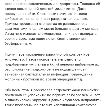
оказываются заключенными эндопротезы. Толщина её
стенок около одной десятой миллиметра. Даже
наощупь не найти. Сложности начинаются, если
фиброзная ткань начинает разрастаться дальше.
Причем происходит это всегда не равномерно, а
фрагментами: в одном месте больше, в другом меньше.
Из-за чего импланты смещаются, начинают выпирать,
соски с ареолами сдвигаются, бюст становится
бесформенным.
Причин возникновения капсулярной контрактуры
множество. Назову основные: неправильно
подобранные импланты и (или) неверно выбранное их
расположение (подкожное, а не подмышечное),
занесенная бактериальная инфекция, повреждение
молочных протоков во время операции и т.д.
Обо всем этом я рассказала встревоженной пациентке,
поспешив её успокоить: во-первых, за более чем 20 лет
в пластической хирургии я давно научилась исправлять
такие проблемы; во-вторых, капсулярная контрактура