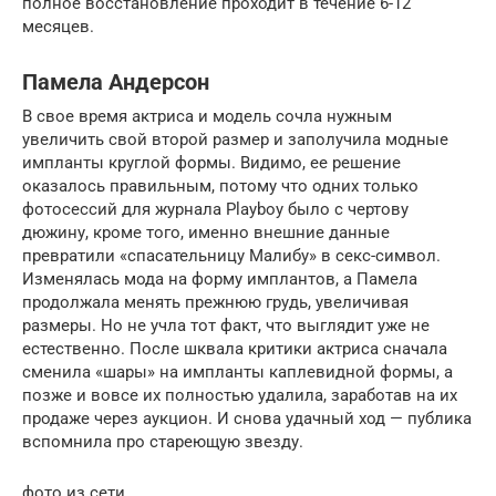
полное восстановление проходит в течение 6-12
месяцев.
Памела Андерсон
В свое время актриса и модель сочла нужным
увеличить свой второй размер и заполучила модные
импланты круглой формы. Видимо, ее решение
оказалось правильным, потому что одних только
фотосессий для журнала Playboy было с чертову
дюжину, кроме того, именно внешние данные
превратили «спасательницу Малибу» в секс-символ.
Изменялась мода на форму имплантов, а Памела
продолжала менять прежнюю грудь, увеличивая
размеры. Но не учла тот факт, что выглядит уже не
естественно. После шквала критики актриса сначала
сменила «шары» на импланты каплевидной формы, а
позже и вовсе их полностью удалила, заработав на их
продаже через аукцион. И снова удачный ход — публика
вспомнила про стареющую звезду.
фото из сети