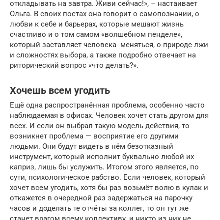
откладывать на завтра. Живи сейчас!», – настаивает
Ольга. В своих постах она говорит о самопознании, о
любви к себе и барьерах, которые мешают жизнь
счастливо и о том самом «волшебном пенделе»,
который заставляет человека меняться, о природе лжи
и сложностях выбора, а также подробно отвечает на
риторический вопрос «что делать?».
Хочешь всем угодить
Ещё одна распространённая проблема, особенно часто
наблюдаемая в офисах. Человек хочет стать другом для
всех. И если он выбрал такую модель действия, то
возникнет проблема — восприятие его другими
людьми. Они будут видеть в нём безотказный
инструмент, который исполнит буквально любой их
каприз, лишь бы услужить. Итогом этого является, по
сути, психологическое рабство. Если человек, который
хочет всем угодить, хотя бы раз возьмёт волю в кулак и
откажется в очередной раз задержаться на парочку
часов и доделать те отчёты за коллег, то он тут же
станет врагом всему коллективу, и никто из них не